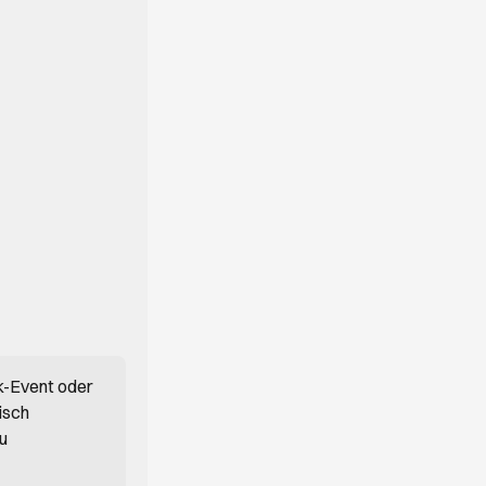
k-Event oder
isch
du