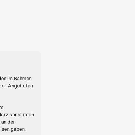
illen im Rahmen
Super-Angeboten
em
Herz sonst noch
 an der
isen geben.