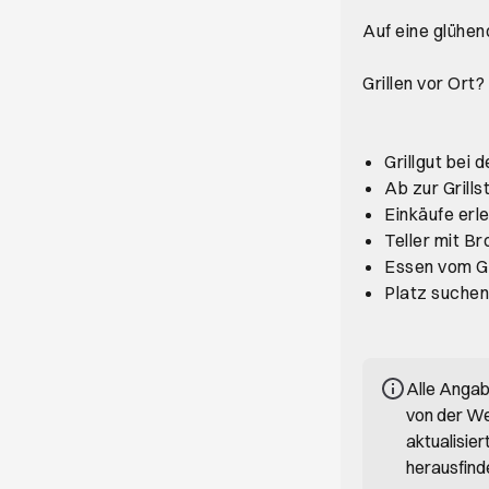
Auf eine glühend
Grillen vor Ort?
Grillgut bei
Ab zur Grills
Einkäufe erl
Teller mit Br
Essen vom Gri
Platz suchen
Alle Anga
von der We
aktualisie
herausfind