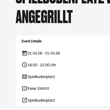
schönsten Hamburg
August. Viel Spaß 
ANGEGRILLT
Event Details
01.04.26 - 01.04.26
16:00
-
22:00
Uhr
Spielbudenplatz
Öffnet ein neues Browser-Tab
freier Eintritt
Spielbudenplatz
Öffnet ein neues Browser-Tab