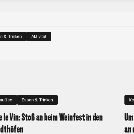
n & Trinken
Aktivität
raußen
Essen & Trinken
Ko
e le Vin: Stoß an beim Weinfest in den
Ums
adthöfen
an 