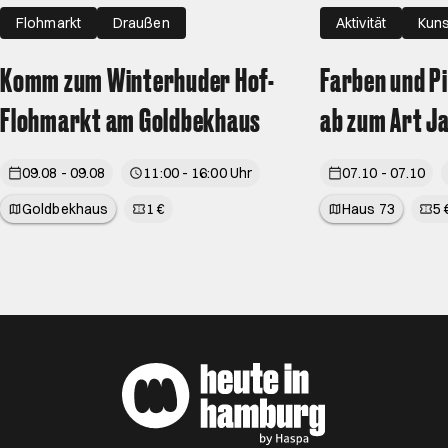
Flohmarkt
Draußen
Aktivität
Kuns
Komm zum Winterhuder Hof-
Farben und P
Flohmarkt am Goldbekhaus
ab zum Art J
09.08 - 09.08
11:00 - 16:00 Uhr
07.10 - 07.10
Goldbekhaus
1 €
Haus 73
5 