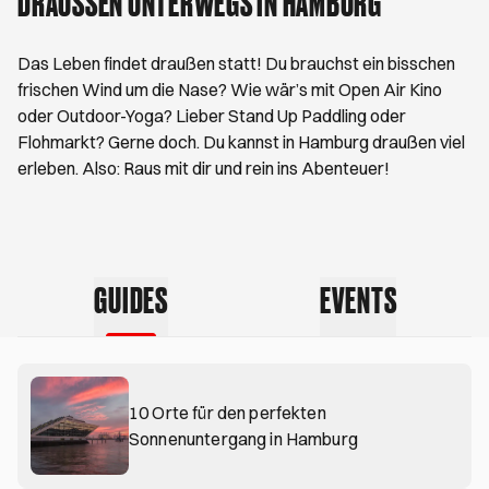
DRAUSSEN UNTERWEGS IN HAMBURG
Das Leben findet draußen statt! Du brauchst ein bisschen
frischen Wind um die Nase? Wie wär’s mit Open Air Kino
oder Outdoor-Yoga? Lieber Stand Up Paddling oder
Flohmarkt? Gerne doch. Du kannst in Hamburg draußen viel
erleben. Also: Raus mit dir und rein ins Abenteuer!
GUIDES
EVENTS
10 Orte für den perfekten
Sonnenuntergang in Hamburg