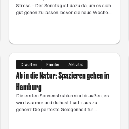
Stress – Der Sonntag ist dazu da, um es sich
gut gehen zu lassen, bevor die neue Woche
startet. Wenn du nicht auf der Couch liegen,
sondern etwas erleben willst, haben wir zehn
Freizeittipps für den perfekten Sonntag in
Hamburg für dich.
Draußen
Familie
Aktivität
Ab in die Natur: Spazieren gehen in
Hamburg
Die ersten Sonnenstrahlen sind draußen, es
wird wärmer und du hast Lust, raus zu
gehen? Die perfekte Gelegenheit für
ausgiebige Spaziergänge. Wir verraten dir
die schönsten Orte zum Spazieren gehen in