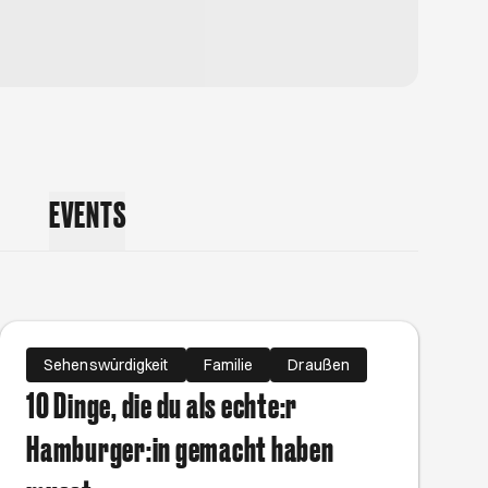
seumshallen und Galerieräumen zuhause. Auch wenn
er in ihrer Freizeit malt als im Studium, hat sie ihre Liebe
 verloren. Jeden Monat empfiehlt sie die spannendsten
n der Stadt – von großen Publikumsmagneten bis zu
ckungen, an denen du sonst vielleicht vorbeigelaufen
EVENTS
Sehenswürdigkeit
Familie
Draußen
10 Dinge, die du als echte:r
Hamburger:in gemacht haben