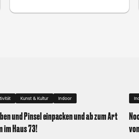
Hamburg.
tivität
Kunst & Kultur
Indoor
In
ben und Pinsel einpacken und ab zum Art
Noc
 im Haus 73!
von