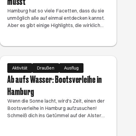
musst
Hamburg hat so viele Facetten, dass du sie
unmöglich alle auf einmal entdecken kannst.
Aber es gibt einige Highlights, die wirklich
jede:r Hamburger:in einmal erlebt haben
muss. Egal also, ob du hier geboren oder
zugezogen bist – Spätestens, wenn du diese
zehn Punkte abgehakt hast, kannst du dich
echte:r Hamburger:in nennen.
Aktivität
Draußen
Ausflug
Ab aufs Wasser: Bootsverleihe in
Hamburg
Wenn die Sonne lacht, wird's Zeit, einen der
Bootsverleihe in Hamburg aufzusuchen!
Schmeiß dich ins Getümmel auf der Alster
und ihren Läufen und lass dir ganz nebenbei
ein paar neue Muskeln wachsen. Gönn dir ein