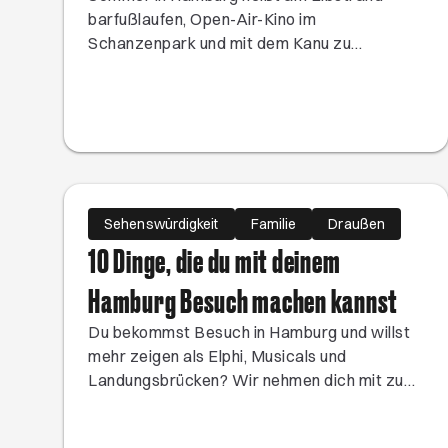
barfußlaufen, Open-Air-Kino im
Schanzenpark und mit dem Kanu zu
geheimen Villen gleiten. Ob Rooftop-Drinks in
Ottensen, ein Picknick unter Apfelbäumen
oder der Sternenhimmel beim Elbecamp –
hier findest du besondere Erlebnisse für
warme Tage.
Sehenswürdigkeit
Familie
Draußen
10 Dinge, die du mit deinem
Hamburg Besuch machen kannst
Du bekommst Besuch in Hamburg und willst
mehr zeigen als Elphi, Musicals und
Landungsbrücken? Wir nehmen dich mit zu
besonderen Orten, ungewöhnlichen
Erlebnissen und echten Hamburger