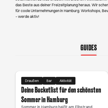
hast Lust, raus zu g
das Beste aus deiner Freizeitplanung heraus. Wir schenk
Spaziergänge. Wir ve
für coole Unternehmungen in Hamburg. Workshops, Be
– werde aktiv!
GUIDES
Draußen
Bar
Aktivität
Deine Bucketlist für den schönsten
Sommer in Hamburg
Sommer in Hamburg heißt am Elbstrand