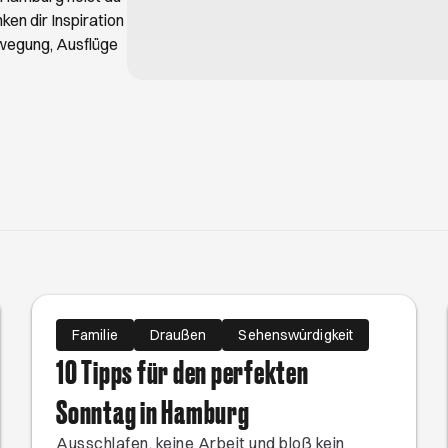
ehen? Die perfekte Gelegenheit für ausgiebige
zwischen Mu
en dir Inspiration
rraten dir die schönsten Orte zum Spazieren
sie heute lieb
wegung, Ausflüge
zur Kunst nie
Ausstellunge
kleinen Entde
wärst.
Familie
Draußen
Sehenswürdigkeit
10 Tipps für den perfekten
Sonntag in Hamburg
Ausschlafen, keine Arbeit und bloß kein