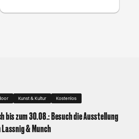
gemütliches Picknick auf dem Wasser oder
stille deinen Bewegungsdrang – diese Boots-
und Kanuverleihe in Hamburg statten dich
aus.
door
Kunst & Kultur
Kostenlos
h bis zum 30.08.: Besuch die Ausstellung
 Lassnig & Munch