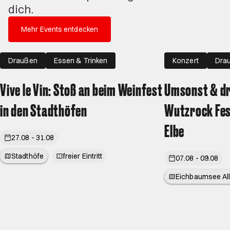
dich.
Mehr Events entdecken
Draußen
Essen & Trinken
Konzert
Dra
Vive le Vin: Stoß an beim Weinfest
Umsonst & dr
in den Stadthöfen
Wutzrock Fes
Elbe
27.08 - 31.08
Stadthöfe
freier Eintritt
07.08 - 09.08
Eichbaumsee Al