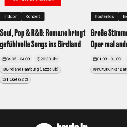
Indoor
Konzert
Kostenlos
I
Soul, Pop & R&B: Romane bringt
Große Stimme
gefühlvolle Songs ins Birdland
Oper mal and
04.09 - 04.09
20:30 Uhr
01.09 - 01.09
Birdland Hamburg (Jazzclub)
KulturKlinker Ba
Ticket (22 €)