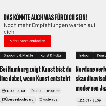
DAS KÖNNTE AUCH WAS FÜR DICH SEIN!
Noch mehr Empfehlungen warten auf
dich.
Mehr Events entdecken
Shopping & Märkte
Kunst & Kultur
Indoor
Kunst
Familie
Bei Hamburg zeigt Kunst bist du
Nordsnø verb
live dabei, wenn Kunst entsteht
skandinavisc
modernen Ja
06.09 - 06.09
11:00 - 18:00 Uhr
Überseeboulevard
kostenlos
11.09 - 11.09