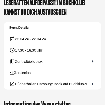
LESERATTEN AUFGEPASST! IM BUCHKLUB
KANNST DU DICH AUSTAUSCHEN
Event Details
22.04.26 - 22.04.26
17:30
-
18:30
Uhr
Zentralbibliothek
Öffnet ein neues Browser-Tab
kostenlos
Bücherhallen Hamburg: Bock auf Buchklub?!
Öffnet ein neues Browser-Tab
Information der Veranstalter