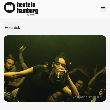
Direkt zum Inhalt springen
zurück
Öffne
Unsplash / tom depont