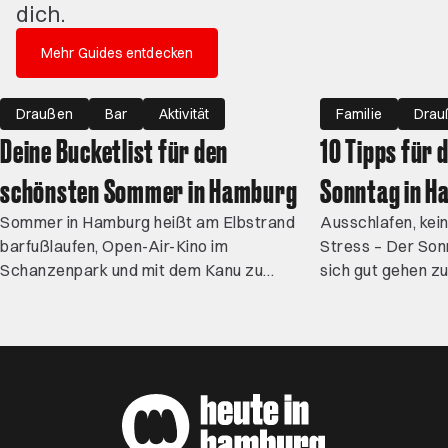
dich.
Mehr Guides entdecken
Draußen
Bar
Aktivität
Familie
Drau
Deine Bucketlist für den
10 Tipps für 
schönsten Sommer in Hamburg
Sonntag in 
Sommer in Hamburg heißt am Elbstrand
Ausschlafen, kein
barfußlaufen, Open-Air-Kino im
Stress – Der Son
Schanzenpark und mit dem Kanu zu
sich gut gehen zu
geheimen Villen gleiten. Ob Rooftop-Drinks
Woche startet. W
in Ottensen, ein Picknick unter
Couch liegen, son
Apfelbäumen oder der Sternenhimmel
haben wir zehn Fr
beim Elbecamp – hier findest du besondere
perfekten Sonnta
Erlebnisse für warme Tage.