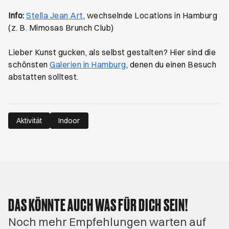
Öffnet ein neues Browser-Tab
Info:
Stella Jean Art
, wechselnde Locations in Hamburg
(z. B. Mimosas Brunch Club)
Lieber Kunst gucken, als selbst gestalten? Hier sind die
schönsten
Galerien in Hamburg
, denen du einen Besuch
abstatten solltest.
Aktivität
Indoor
DAS KÖNNTE AUCH WAS FÜR DICH SEIN!
Noch mehr Empfehlungen warten auf