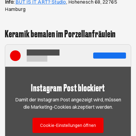
Öffnet ein neues Browser-Tab
Info:
BUT IS IT ART? Studio
, Hohenesch 68, 22765
Hamburg
Keramik bemalen im Porzellanfräulein
Instagram Post blockiert
Damit der Instagram Post angezeigt wird, müssen
die Marketing-Cookies akzeptiert werden.
Cookie-Einstellungen öffnen