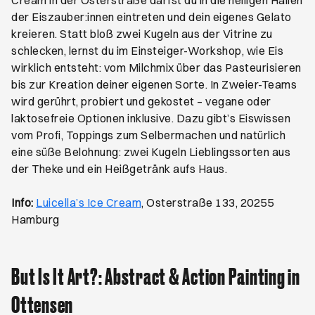
Cream in der Osterstraße darfst du in die heiligen Hallen
der Eiszauber:innen eintreten und dein eigenes Gelato
kreieren. Statt bloß zwei Kugeln aus der Vitrine zu
schlecken, lernst du im Einsteiger-Workshop, wie Eis
wirklich entsteht: vom Milchmix über das Pasteurisieren
bis zur Kreation deiner eigenen Sorte. In Zweier-Teams
wird gerührt, probiert und gekostet – vegane oder
laktosefreie Optionen inklusive. Dazu gibt’s Eiswissen
vom Profi, Toppings zum Selbermachen und natürlich
eine süße Belohnung: zwei Kugeln Lieblingssorten aus
der Theke und ein Heißgetränk aufs Haus.
Öffnet ein neues Browser-Tab
Info:
Luicella’s Ice Cream
, Osterstraße 133, 20255
Hamburg
But Is It Art?: Abstract & Action Painting in
Ottensen