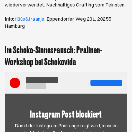
wiederverwendet. Nachhaltiges Crafting vom Feinsten.
Öffnet ein neues Browser-Tab
Info:
flüüs&fraanje
, Eppendorfer Weg 231, 20255
Hamburg
Im Schoko-Sinnesrausch: Pralinen-
Workshop bei Schokovida
Instagram Post blockiert
Damit der Instagram Post angezeigt wird, müssen