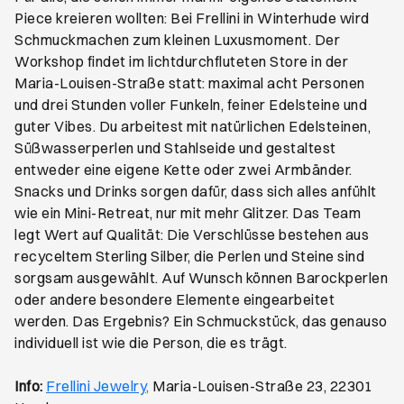
Piece kreieren wollten: Bei Frellini in Winterhude wird
Schmuckmachen zum kleinen Luxusmoment. Der
Workshop findet im lichtdurchfluteten Store in der
Maria-Louisen-Straße statt: maximal acht Personen
und drei Stunden voller Funkeln, feiner Edelsteine und
guter Vibes. Du arbeitest mit natürlichen Edelsteinen,
Süßwasserperlen und Stahlseide und gestaltest
entweder eine eigene Kette oder zwei Armbänder.
Snacks und Drinks sorgen dafür, dass sich alles anfühlt
wie ein Mini-Retreat, nur mit mehr Glitzer. Das Team
legt Wert auf Qualität: Die Verschlüsse bestehen aus
recyceltem Sterling Silber, die Perlen und Steine sind
sorgsam ausgewählt. Auf Wunsch können Barockperlen
oder andere besondere Elemente eingearbeitet
werden. Das Ergebnis? Ein Schmuckstück, das genauso
individuell ist wie die Person, die es trägt.
Öffnet ein neues Browser-Tab
Info:
Frellini Jewelry,
Maria-Louisen-Straße 23, 22301