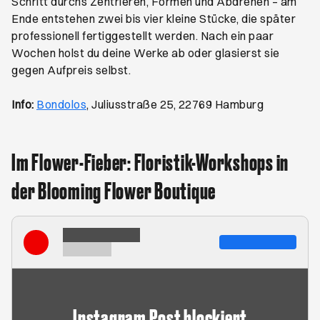
Schritt durchs Zentrieren, Formen und Abdrehen – am
Ende entstehen zwei bis vier kleine Stücke, die später
professionell fertiggestellt werden. Nach ein paar
Wochen holst du deine Werke ab oder glasierst sie
gegen Aufpreis selbst.
Öffnet ein neues Browser-Tab
Info:
Bondolos
, Juliusstraße 25, 22769 Hamburg
Im Flower-Fieber: Floristik-Workshops in
der Blooming Flower Boutique
Instagram Post blockiert