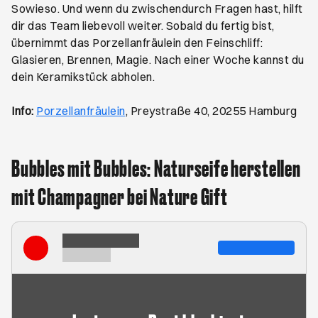
Sowieso. Und wenn du zwischendurch Fragen hast, hilft
dir das Team liebevoll weiter. Sobald du fertig bist,
übernimmt das Porzellanfräulein den Feinschliff:
Glasieren, Brennen, Magie. Nach einer Woche kannst du
dein Keramikstück abholen.
Öffnet ein neues Browser-Tab
Info:
Porzellanfräulein
, Preystraße 40, 20255 Hamburg
Bubbles mit Bubbles: Naturseife herstellen
mit Champagner bei Nature Gift