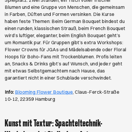
Spielplatz: zwei Stunden, ein Tisch voller frischer
Blumen und eine Gruppe von Menschen, die gemeinsam
in Farben, Düften und Formen versinken. Die Kurse
haben feste Themen: Beim German Bouquet bindest du
einen runden, klassischen Strauß, beim French Bouquet
wird’s luftiger, eleganter, beim English Bouquet geht’s
um Romantik pur. Für Gruppen gibt’s extra Workshops:
Flower Crowns für JGAs und Mädelsabende oder Floral
Hoops für Boho-Fans mit Trockenblumen. Profis leiten
an, Snacks & Drinks gibt’s auf Wunsch, und jede:r geht
mit etwas Selbstgemachtem nach Hause, das
garantiert nicht in einer Schublade verschwindet.
Öffnet ein neues Browser-
Info:
Blooming Flower Boutique
, Claus-Ferck-Straße
10-12, 22359 Hamburg
Kunst mit Textur: Spachteltechnik-