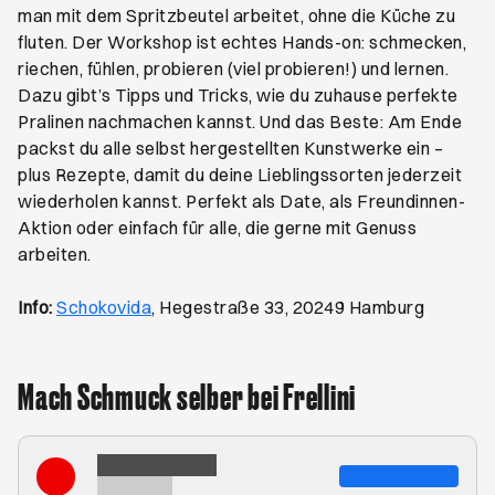
man mit dem Spritzbeutel arbeitet, ohne die Küche zu
fluten. Der Workshop ist echtes Hands-on: schmecken,
riechen, fühlen, probieren (viel probieren!) und lernen.
Dazu gibt’s Tipps und Tricks, wie du zuhause perfekte
Pralinen nachmachen kannst. Und das Beste: Am Ende
packst du alle selbst hergestellten Kunstwerke ein –
plus Rezepte, damit du deine Lieblingssorten jederzeit
wiederholen kannst. Perfekt als Date, als Freundinnen-
Aktion oder einfach für alle, die gerne mit Genuss
arbeiten.
Öffnet ein neues Browser-Tab
Info:
Schokovida
, Hegestraße 33, 20249 Hamburg
Mach Schmuck selber bei Frellini