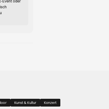
k-Event oder
isch
du
door
Kunst & Kultur
Konzert