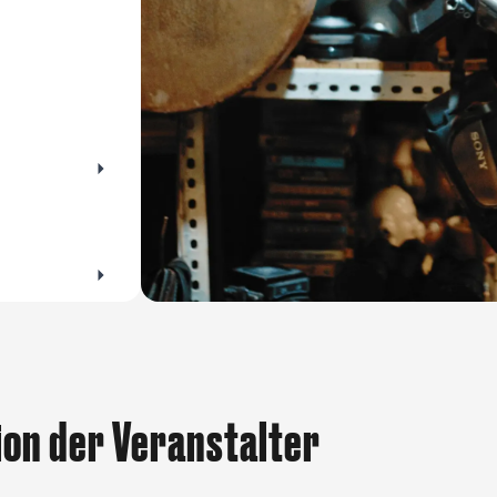
er Flohmärkte für Altes und Gebrauchtes im
es lieber kl
beim Trödeln!
darf ein gut
für Maki, Sa
ion der Veranstalter