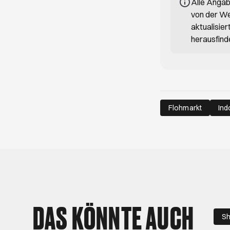
Alle Anga
von der We
aktualisie
herausfind
Flohmarkt
Ind
DAS KÖNNTE AUCH
Sh