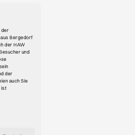
 der
 aus Bergedorf
ich der HAW
 Besucher und
ese
sein
nd der
eien auch Sie
ist