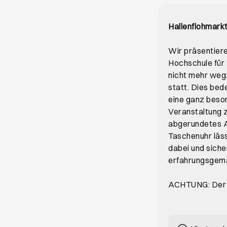
Hallenflohmar
Wir präsentiere
Hochschule für
nicht mehr weg
statt. Dies bed
eine ganz beso
Veranstaltung z
abgerundetes A
Taschenuhr läss
dabei und siche
erfahrungsgemä
ACHTUNG: Der S