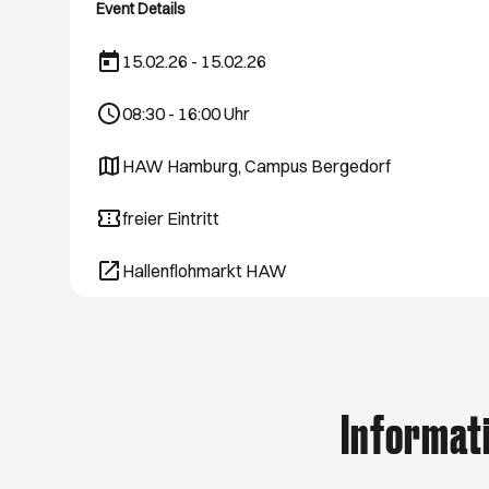
schönsten Hamburg
Event Details
August. Viel Spaß 
15.02.26 - 15.02.26
08:30
-
16:00
Uhr
HAW Hamburg, Campus Bergedorf
Öffnet ein neues Browser-Tab
freier Eintritt
Hallenflohmarkt HAW
Öffnet ein neues Browser-Tab
Informat