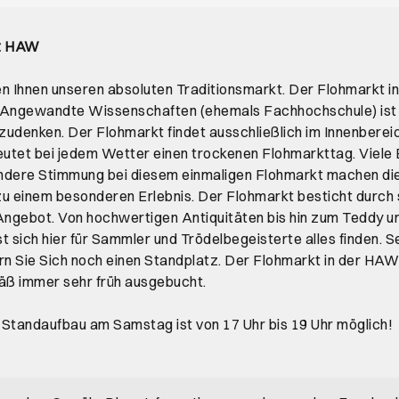
kt HAW
n Ihnen unseren absoluten Traditionsmarkt. Der Flohmarkt in
 Angewandte Wissenschaften (ehemals Fachhochschule) ist
zudenken. Der Flohmarkt findet ausschließlich im Innenbere
eutet bei jedem Wetter einen trockenen Flohmarkttag. Viele
ndere Stimmung bei diesem einmaligen Flohmarkt machen di
u einem besonderen Erlebnis. Der Flohmarkt besticht durch 
ngebot. Von hochwertigen Antiquitäten bis hin zum Teddy u
t sich hier für Sammler und Trödelbegeisterte alles finden. S
rn Sie Sich noch einen Standplatz. Der Flohmarkt in der HAW 
ß immer sehr früh ausgebucht.
tandaufbau am Samstag ist von 17 Uhr bis 19 Uhr möglich!