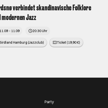
dsnø verbindet skandinavische Folklore
d modernen Jazz
11.09 - 11.09
20:30 Uhr
Birdland Hamburg (Jazzclub)
Ticket (19,90 €)
Party