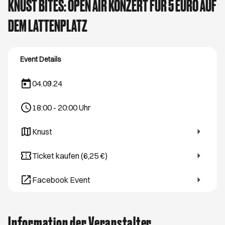
KNUST BITES: OPEN AIR KONZERT FÜR 5 EURO AUF
DEM LATTENPLATZ
Event Details
04.09.24
18:00
-
20:00
Uhr
Knust
Öffnet ein neues Browser Tab
Ticket kaufen (6,25 €)
Öffnet ein neues Browser Tab
Facebook Event
Öffnet ein neues Browser Tab
Information der Veranstalter