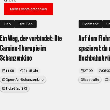
Mehr Events entdecken
Kino
Draußen
Flohmarkt
Sh
Draußen
Ein Weg, der verbindet: Die
Auf dem Floh
Camino-Therapie im
spazierst du 
Schanzenkino
Hochbahnbrü
11.08
21:15 Uhr
27.09
Öffnet ein neues Browser Tab
Öffnet ein neues 
Open-Air-Schanzenkino
Isestraße
f
Öffnet ein neues Browser Tab
Ticket (ab 9 €)