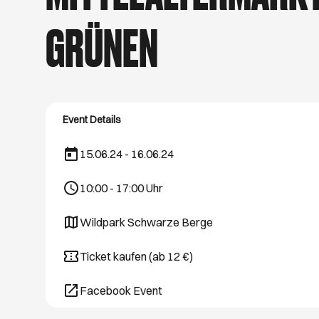
schönsten Hamburg
August. Viel Spaß 
GRÜNEN
Event Details
15.06.24 - 16.06.24
10:00
-
17:00
Uhr
Wildpark Schwarze Berge
Öffnet ein neues Browser-Tab
Ticket kaufen (ab 12 €)
Öffnet ein neues Browser-Tab
Facebook Event
Öffnet ein neues Browser-Tab