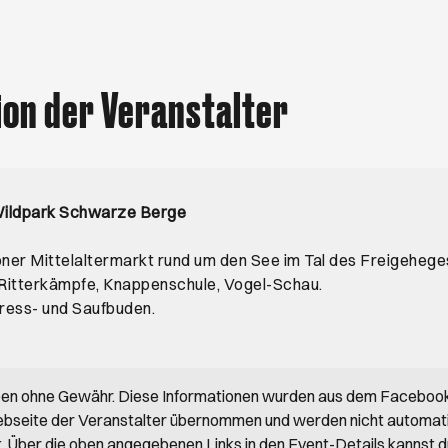
ion der Veranstalter
 Wildpark Schwarze Berge
ner Mittelaltermarkt rund um den See im Tal des Freigehege
 Ritterkämpfe, Knappenschule, Vogel-Schau.
ress- und Saufbuden.
ben ohne Gewähr. Diese Informationen wurden aus dem Faceboo
bseite der Veranstalter übernommen und werden nicht automat
rt. Über die oben angegebenen Links in den Event-Details kannst 