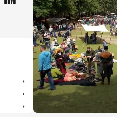
er Flohmärkte für Altes und Gebrauchtes im
es lieber kl
beim Trödeln!
darf ein gut
für Maki, Sa