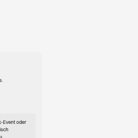
s.
k-Event oder
isch
du