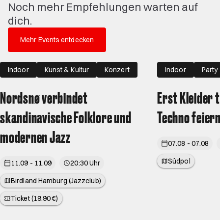
Noch mehr Empfehlungen warten auf
dich.
Mehr Events entdecken
Indoor
Kunst & Kultur
Konzert
Indoor
Party
Nordsnø verbindet
Erst Kleider 
skandinavische Folklore und
Techno feiern
modernen Jazz
07.08 - 07.08
Südpol
11.09 - 11.09
20:30 Uhr
Birdland Hamburg (Jazzclub)
Ticket (19,90 €)