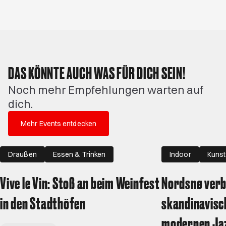
DAS KÖNNTE AUCH WAS FÜR DICH SEIN!
Noch mehr Empfehlungen warten auf
dich.
Mehr Events entdecken
Draußen
Essen & Trinken
Indoor
Kunst
Vive le Vin: Stoß an beim Weinfest
Nordsnø verb
in den Stadthöfen
skandinavisc
modernen Ja