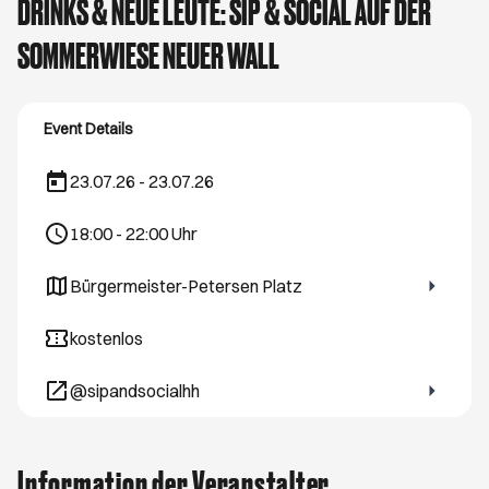
DRINKS & NEUE LEUTE: SIP & SOCIAL AUF DER
SOMMERWIESE NEUER WALL
Event Details
23.07.26 - 23.07.26
18:00
-
22:00
Uhr
Bürgermeister-Petersen Platz
Öffnet ein neues Browser-Tab
kostenlos
@sipandsocialhh
Öffnet ein neues Browser-Tab
Information der Veranstalter