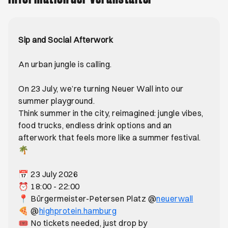
Sip and Social Afterwork
An urban jungle is calling.
On 23 July, we’re turning Neuer Wall into our
summer playground.
Think summer in the city, reimagined: jungle vibes,
food trucks, endless drink options and an
afterwork that feels more like a summer festival.
🌴
📅 23 July 2026
⏰ 18:00 - 22:00
Öffnet e
📍 Bürgermeister-Petersen Platz @
neuerwall
Öffnet ein neues Browser-Ta
🍕 @
highprotein.hamburg
🎟️ No tickets needed, just drop by