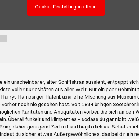
Cookie-Einstellungen öffnen
ein unscheinbarer, alter Schiffskran aussieht, entpuppt sic
kiste voller Kuriositäten aus aller Welt. Nur ein paar Gehminu
in Harrys Hamburger Hafenbasar eine Mischung aus Museum 
ie vorher noch nie gesehen hast. Seit 1894 bringen Seefahrer:i
glichen Raritäten und Antiquitäten vorbei, die sich an den 
ln. Überall funkelt und klimpert es – sodass du gar nicht wei
 Bring daher genügend Zeit mit und begib dich auf Schatzsuc
findest du sicher etwas Außergewöhnliches, das bei dir ein 