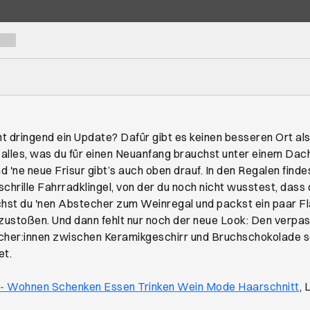
t dringend ein Update? Dafür gibt es keinen besseren Ort al
alles, was du für einen Neuanfang brauchst unter einem Dac
 'ne neue Frisur gibt’s auch oben drauf. In den Regalen finde
 schrille Fahrradklingel, von der du noch nicht wusstest, dass 
st du 'nen Abstecher zum Weinregal und packst ein paar Fl
ustoßen. Und dann fehlt nur noch der neue Look: Den verpass
cher:innen zwischen Keramikgeschirr und Bruchschokolade se
et.
Öf
 Wohnen Schenken Essen Trinken Wein Mode Haarschnitt
, 