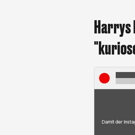
Harrys 
"kurios
Damit der Insta