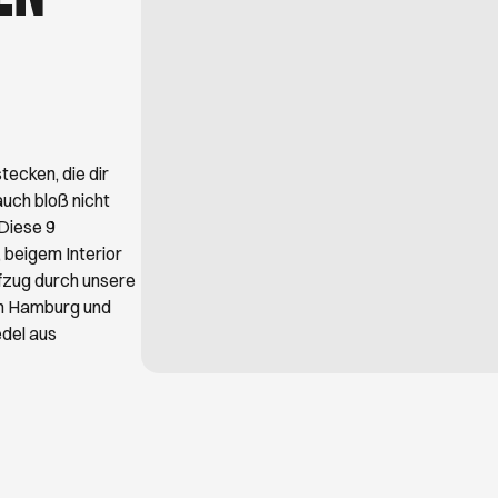
ehen? Die perfekte Gelegenheit für ausgiebige
zwischen Mu
rraten dir die schönsten Orte zum Spazieren
sie heute lieb
zur Kunst nie
Ausstellunge
kleinen Entde
wärst.
tecken, die dir
auch bloß nicht
 Diese 9
 beigem Interior
fzug durch unsere
in Hamburg und
del aus