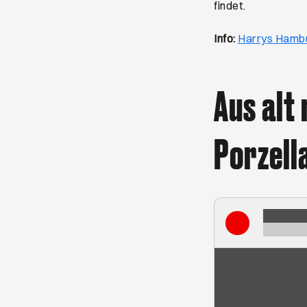
findet.
Info:
Harrys Hamb
Aus alt
Porzel