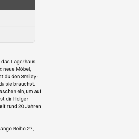
s das Lagerhaus.
h: neue Möbel,
st du den Smiley-
du sie brauchst.
aschen ein, um auf
t dir Holger
it rund 20 Jahren
fnet ein neues Browser-Tab
Lange Reihe 27,