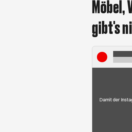
Möbel, 
gibt's n
Damit der Insta