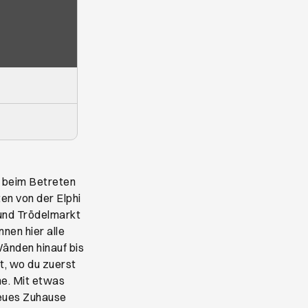
h beim Betreten
ten von der Elphi
und Trödelmarkt
nnen hier alle
Wänden hinauf bis
ßt, wo du zuerst
he. Mit etwas
neues Zuhause