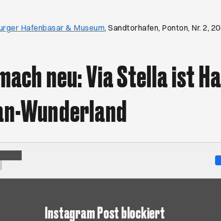
Öffnet ein neues Browser-Tab
urger Hafenbasar & Museum
, Sandtorhafen, Ponton, Nr. 2,
 mach neu: Via Stella ist 
lan-Wunderland
Instagram Post blockiert