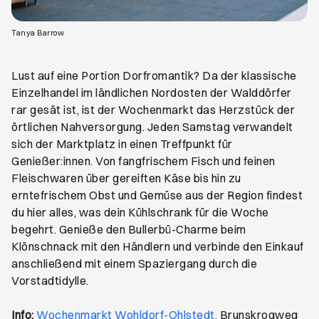
Öffnet ein neues Browser-Tab
Tanya Barrow
Lust auf eine Portion Dorfromantik? Da der klassische
Einzelhandel im ländlichen Nordosten der Walddörfer
rar gesät ist, ist der Wochenmarkt das Herzstück der
örtlichen Nahversorgung. Jeden Samstag verwandelt
sich der Marktplatz in einen Treffpunkt für
Genießer:innen. Von fangfrischem Fisch und feinen
Fleischwaren über gereiften Käse bis hin zu
erntefrischem Obst und Gemüse aus der Region findest
du hier alles, was dein Kühlschrank für die Woche
begehrt. Genieße den Bullerbü-Charme beim
Klönschnack mit den Händlern und verbinde den Einkauf
anschließend mit einem Spaziergang durch die
Vorstadtidylle.
Öffnet ein neues B
Info:
Wochenmarkt Wohldorf-Ohlstedt,
Brunskrogweg