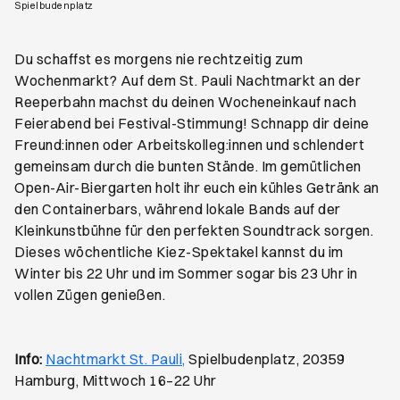
Öffnet ein neues Browser-Tab
Spielbudenplatz
Du schaffst es morgens nie rechtzeitig zum
Wochenmarkt? Auf dem St. Pauli Nachtmarkt an der
Reeperbahn machst du deinen Wocheneinkauf nach
Feierabend bei Festival-Stimmung! Schnapp dir deine
Freund:innen oder Arbeitskolleg:innen und schlendert
gemeinsam durch die bunten Stände. Im gemütlichen
Open-Air-Biergarten holt ihr euch ein kühles Getränk an
den Containerbars, während lokale Bands auf der
Kleinkunstbühne für den perfekten Soundtrack sorgen.
Dieses wöchentliche Kiez-Spektakel kannst du im
Winter bis 22 Uhr und im Sommer sogar bis 23 Uhr in
vollen Zügen genießen.
Öffnet ein neues Browser-Tab
Info:
Nachtmarkt St. Pauli,
Spielbudenplatz, 20359
Hamburg, Mittwoch 16–22 Uhr