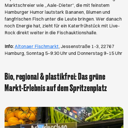
Marktschreier wie „Aale-Dieter“, die mit feinstem
Hamburger Humor lautstark Bananen, Blumen und
fangfrischen Fisch unter die Leute bringen. Wer danach
noch Energie hat, zieht für ein Katerfrühstück mit Live-
Rock direkt weiter in die Fischauktionshalle.
Öffnet ein neues Browser-Tab
Info:
Altonaer Fischmarkt
, Jessenstraße 1-3, 22767
Hamburg, Sonntag 5–9:30 Uhr und Donnerstag 9–15 Uhr
Bio, regional & plastikfrei: Das grüne
Markt-Erlebnis auf dem Spritzenplatz