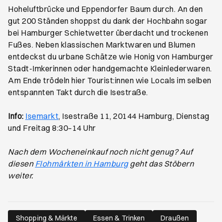
Hoheluftbrücke und Eppendorfer Baum durch. An den
gut 200 Ständen shoppst du dank der Hochbahn sogar
bei Hamburger Schietwetter überdacht und trockenen
Fußes. Neben klassischen Marktwaren und Blumen
entdeckst du urbane Schätze wie Honig von Hamburger
Stadt-Imkerinnen oder handgemachte Kleinlederwaren.
Am Ende trödeln hier Tourist:innen wie Locals im selben
entspannten Takt durch die Isestraße.
Öffnet ein neues Browser-Tab
Info:
Isemarkt
, Isestraße 11, 20144 Hamburg, Dienstag
und Freitag 8:30–14 Uhr
Nach dem Wocheneinkauf noch nicht genug? Auf
diesen
Flohmärkten in Hamburg
geht das Stöbern
weiter.
Shopping & Märkte
Essen & Trinken
Draußen