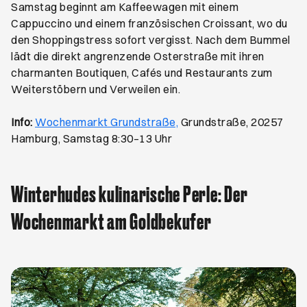
Samstag beginnt am Kaffeewagen mit einem
Cappuccino und einem französischen Croissant, wo du
den Shoppingstress sofort vergisst. Nach dem Bummel
lädt die direkt angrenzende Osterstraße mit ihren
charmanten Boutiquen, Cafés und Restaurants zum
Weiterstöbern und Verweilen ein.
Öffnet ein neues Browse
Info:
Wochenmarkt Grundstraße,
Grundstraße, 20257
Hamburg, Samstag 8:30–13 Uhr
Winterhudes kulinarische Perle: Der
Wochenmarkt am Goldbekufer