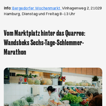
Öffnet ein neues Browse
Info:
Bergedorfer Wochenmarkt,
Vinhagenweg 2, 21029
Hamburg, Dienstag und Freitag 8–13 Uhr
Vom Marktplatz hinter das Quarree:
Wandsbeks Sechs-Tage-Schlemmer-
Marathon