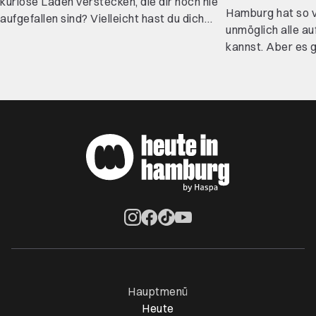
kuriose Läden verstecken, die dir noch nie
Hamburg hat so v
aufgefallen sind? Vielleicht hast du dich
unmöglich alle a
bisher auch bloß nicht hinein gewagt –
kannst. Aber es gi
dann verraten wir, warum es sich lohnt.
wirklich jede:r H
Diese 9 besonderen Läden geben
haben muss. Egal 
Alternativen zu Fast Fashion, beigem
oder zugezogen b
Interior und schicken Concept Stores.
du diese zehn Pu
Komm mit auf einen Streifzug durch unsere
kannst du dich e
liebsten Läden für Abenteuerliches und
nennen.
Ausgefallenes in Hamburg und entdecke
alles vom Opossum Pullover bis zum
Staubwedel aus Ziegenhaar.
Öffnet ein neues Browser-Tab
Öffnet ein neues Browser-Tab
Öffnet ein neues Browser-Tab
Öffnet ein neues Browser-Ta
Hauptmenü
Heute