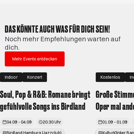
DAS KÖNNTE AUCH WAS FÜR DICH SEIN!
Noch mehr Empfehlungen warten auf
dich.
Mehr Events entdecken
Indoor
Konzert
Kostenlos
I
Soul, Pop & R&B: Romane bringt
Große Stimme
gefühlvolle Songs ins Birdland
Oper mal and
04.09 - 04.09
20:30 Uhr
01.09 - 01.09
Birdland Hamburg (Jazzclub)
KulturKlinker Ba