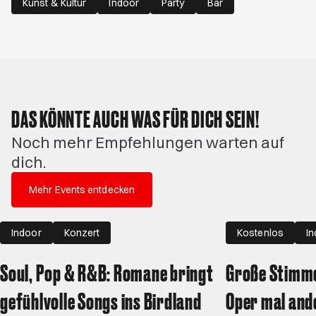
Kunst & Kultur
Indoor
Party
Bar
DAS KÖNNTE AUCH WAS FÜR DICH SEIN!
Noch mehr Empfehlungen warten auf
dich.
Mehr Events entdecken
Indoor
Konzert
Kostenlos
I
Soul, Pop & R&B: Romane bringt
Große Stimme
gefühlvolle Songs ins Birdland
Oper mal and