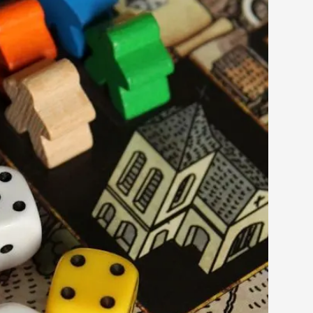
seumshallen und Galerieräumen zuhause. Auch wenn
er in ihrer Freizeit malt als im Studium, hat sie ihre Liebe
 verloren. Jeden Monat empfiehlt sie die spannendsten
n der Stadt – von großen Publikumsmagneten bis zu
ckungen, an denen du sonst vielleicht vorbeigelaufen