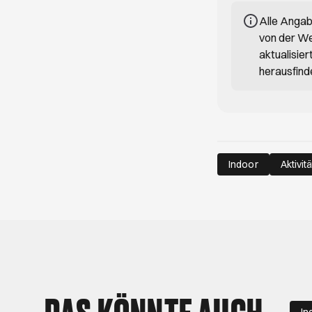
Alle Anga
von der We
aktualisie
herausfind
Indoor
Aktivitä
DAS KÖNNTE AUCH
In