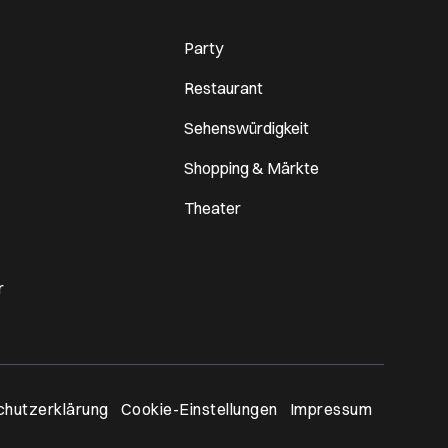
Party
Restaurant
Sehenswürdigkeit
Shopping & Märkte
Theater
r
n neues Browser-Tab
hutzerklärung
Cookie-Einstellungen
Impressum