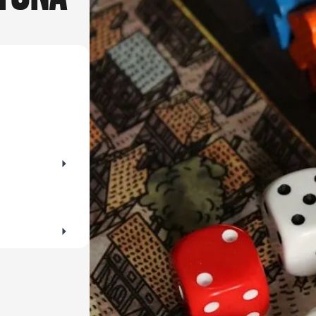
ehen? Die perfekte Gelegenheit für ausgiebige
zwischen Mu
rraten dir die schönsten Orte zum Spazieren
sie heute lieb
zur Kunst nie
Ausstellunge
kleinen Entde
wärst.