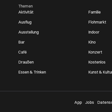
Themen
Aktivität
Familie
Ausflug
Flohmarkt
Ausstellung
Indoor
Bar
Kino
Café
Konzert
Draußen
Kostenlos
Essen & Trinken
Kunst & Kultu
Öffnet ei
App
Jobs
Datensc