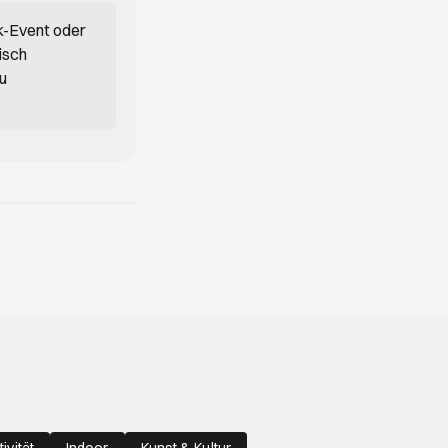
k-Event oder
isch
du
tivität
Indoor
Kunst & Kultur