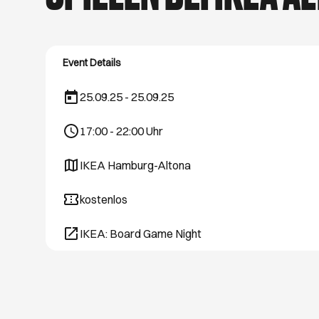
hast Lust, raus zu g
Spaziergänge. Wir ve
Event Details
25.09.25 - 25.09.25
17:00
-
22:00
Uhr
IKEA Hamburg-Altona
Öffnet ein neues Browser-Tab
kostenlos
IKEA: Board Game Night
Öffnet ein neues Browser-Tab