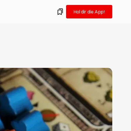
Hol dir die App!
amburg.
ermine: Flohmärkte in Hamburg im August
 auf Vintage-Schatzsuche: Wir empfehlen dir die
 Hamburger Flohmärkte für Altes und Gebrauchtes im
iel Spaß beim Trödeln!
eueröffnungen, die du im August testen solltest
Hamburgs Gastro-Szene und probierst gern Neues aus?
u hier goldrichtig! Wir verraten dir, welche Restaurants,
ars in Hamburg frisch eröffnet haben und deine
keit verdienen.
n in Hamburg: Was du im August nicht verpassen
ist Redakteurin, ehemalige Kunststudentin und fühlt sich