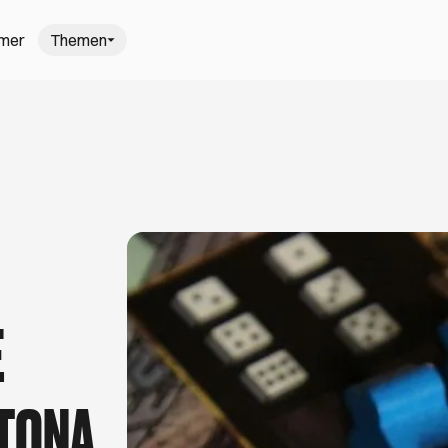
mmer
Themen
gehen in H
: Hamburgs schönste Wochenmärkte
Trödel-T
, saisonal und frisch einkaufen? Kein Problem,
Mach dich
nter freiem Himmel auf Hamburgs schönsten
schönsten
nt. Viel Spaß beim Kaufen, Kochen und
August. V
r den schönsten Sommer in Hamburg
5 Gastro-N
ißt am Elbstrand barfußlaufen, Open-Air-Kino
Du liebst 
E
it dem Kanu zu geheimen Villen gleiten. Ob
Dann bist d
ensen, ein Picknick unter Apfelbäumen oder der
Cafés und B
lbecamp – hier findest du besondere
Aufmerksam
Ausstellunge
Tage.
LTONA
azieren gehen in Hamburg
darfst
rahlen sind draußen, es wird wärmer und du
Theresa (27) 