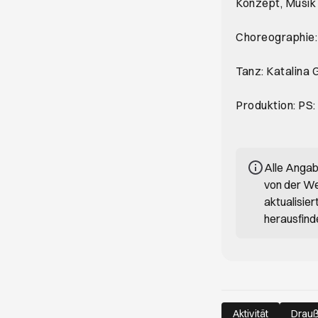
Konzept, Musik 
Choreographie:
Tanz: Katalina G
Produktion: PS:
Alle Anga
von der We
aktualisie
herausfind
Aktivität
Drau