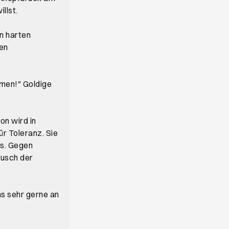
llst.
n harten
gen
men!" Goldige
ion wird in
ür Toleranz. Sie
ts. Gegen
ausch der
ns sehr gerne an