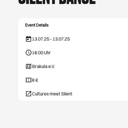
hast Lust, raus zu g
Spaziergänge. Wir ve
Event Details
13.07.25 - 13.07.25
16:00
Uhr
Brakula e.V.
Öffnet ein neues Browser-Tab
8 €
Cultures meet Silent
Öffnet ein neues Browser-Tab