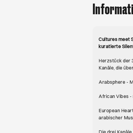
Informat
Cultures meet S
kuratierte Silen
Herzstück der 3-
Kanäle, die üb
Arabsphere - M
African Vibes -
European Heartb
arabischer Mus
Die drei Kanäle