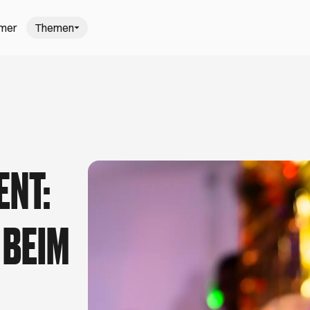
mmer
Themen
gehen in H
: Hamburgs schönste Wochenmärkte
Trödel-T
, saisonal und frisch einkaufen? Kein Problem,
Mach dich
nter freiem Himmel auf Hamburgs schönsten
schönsten
nt. Viel Spaß beim Kaufen, Kochen und
August. V
ENT:
r den schönsten Sommer in Hamburg
5 Gastro-N
ißt am Elbstrand barfußlaufen, Open-Air-Kino
Du liebst 
 BEIM
it dem Kanu zu geheimen Villen gleiten. Ob
Dann bist d
ensen, ein Picknick unter Apfelbäumen oder der
Cafés und B
lbecamp – hier findest du besondere
Aufmerksam
Ausstellunge
Tage.
azieren gehen in Hamburg
darfst
rahlen sind draußen, es wird wärmer und du
Theresa (27) 