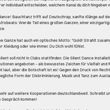
er individuell entscheiden, welchem Kanal du dich hingeben wi
ance! Bauchtanz trifft auf Deutschrap, sanfte Klänge auf de
robeats: Werde Teil eines großen Ganzen, einer einzigarti
ce.
 Ganze hat auch ein optisches Motto: "Gold! Strahlt zusam
r Kleidung oder wie immer, Du Dich wohl fühlst.
lent soll nicht in Clubs stattfinden. Die Silent Dance Installat
itutionen angeboten – als bewusstes Zeichen für Vielfalt und f
icht laut, aber die Botschaft ist es! Gegen den Druck von Rech
jegliche Form der Diskriminierung. Musik und Tanz zum Aust
sehr auf weitere Kooperationen deutschlandweit. Schreibt u
ins Gespräch kommen!