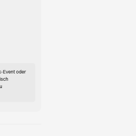
k-Event oder
isch
du