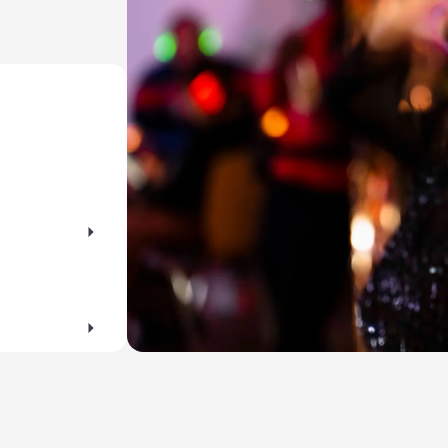
ehen? Die perfekte Gelegenheit für ausgiebige
zwischen Mu
rraten dir die schönsten Orte zum Spazieren
sie heute lieb
zur Kunst nie
Ausstellunge
kleinen Entde
wärst.