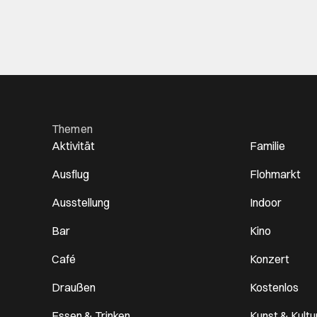
Themen
Aktivität
Familie
Ausflug
Flohmarkt
Ausstellung
Indoor
Bar
Kino
Café
Konzert
Draußen
Kostenlos
Essen & Trinken
Kunst & Kultu