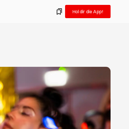
Hol dir die App!
amburg.
ermine: Flohmärkte in Hamburg im August
 auf Vintage-Schatzsuche: Wir empfehlen dir die
 Hamburger Flohmärkte für Altes und Gebrauchtes im
iel Spaß beim Trödeln!
eueröffnungen, die du im August testen solltest
Hamburgs Gastro-Szene und probierst gern Neues aus?
u hier goldrichtig! Wir verraten dir, welche Restaurants,
ars in Hamburg frisch eröffnet haben und deine
keit verdienen.
n in Hamburg: Was du im August nicht verpassen
ist Redakteurin, ehemalige Kunststudentin und fühlt sich