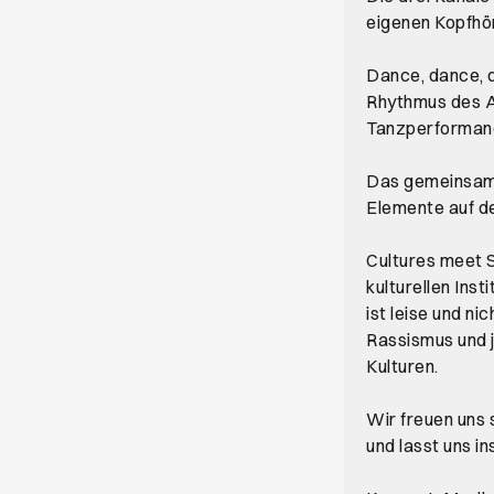
eigenen Kopfhör
Dance, dance, d
Rhythmus des Af
Tanzperforman
Das gemeinsame
Elemente auf de
Cultures meet Si
kulturellen Inst
ist leise und n
Rassismus und 
Kulturen.
Wir freuen uns 
und lasst uns 