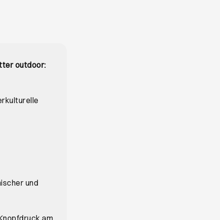
tter outdoor:
rkulturelle
nischer und
r Knopfdruck am