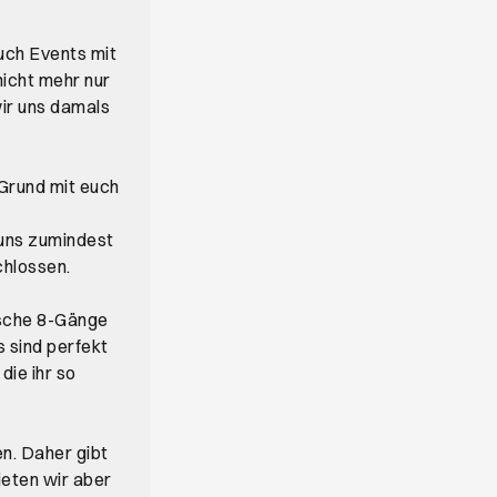
euch Events mit
nicht mehr nur
ir uns damals
 Grund mit euch
 uns zumindest
s Browser-Tab
lossen.
ische 8-Gänge
s sind perfekt
die ihr so
en. Daher gibt
ieten wir aber