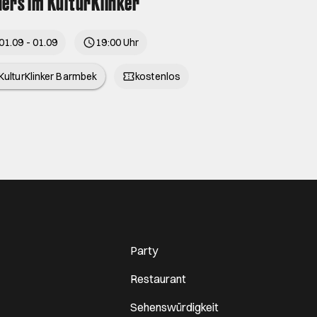
ers im KulturKlinker
01.09 - 01.09
19:00 Uhr
KulturKlinker Barmbek
kostenlos
Party
Restaurant
Sehenswürdigkeit