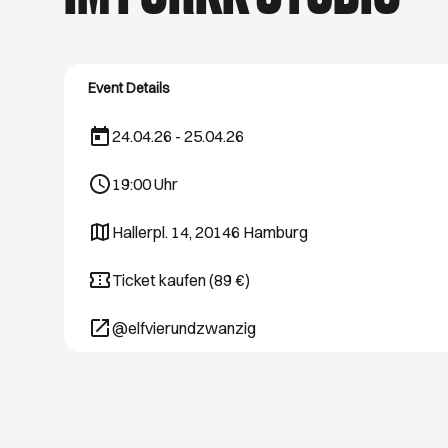
schönsten Hamburg
August. Viel Spaß 
Event Details
24.04.26 - 25.04.26
19:00
Uhr
Hallerpl. 14, 20146 Hamburg
Öffnet ein neues Browser-Tab
Ticket kaufen (89 €)
Öffnet ein neues Browser-Tab
@elfvierundzwanzig
Öffnet ein neues Browser-Tab