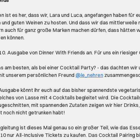
n ist es her, dass wir, Lara und Luca, angefangen haben für 
und guten Weinen zu hosten. Und dass wir das mittlerweile 
rn auch für ganz große Marken machen dürfen, dass hätten w
len können.
 10. Ausgabe von Dinner With Friends an. Für uns ein riesiger
s am besten, als bei einer Cocktail Party? - das dachten wir
Öffnet ein neue
mit unserem persönlichen Freund
@le_nehren
zusammengesch
 Ausgabe könnt ihr euch auf das bisher spannendste vegetar
lches von Lasse mit 4 Cocktails begleitet wird. Die Cocktail
geschnitten, mit spannenden Zutaten zeigen wir hier Drinks, 
 noch nicht getrunken habt!
leitung ist dieses Mal genau so ein großer Teil, wie das Ess
10 nur All-Inclusive Tickets zu kaufen. Das Cocktail Pairing b