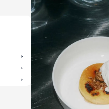
er Flohmärkte für Altes und Gebrauchtes im
es lieber kl
beim Trödeln!
darf ein gut
für Maki, Sa