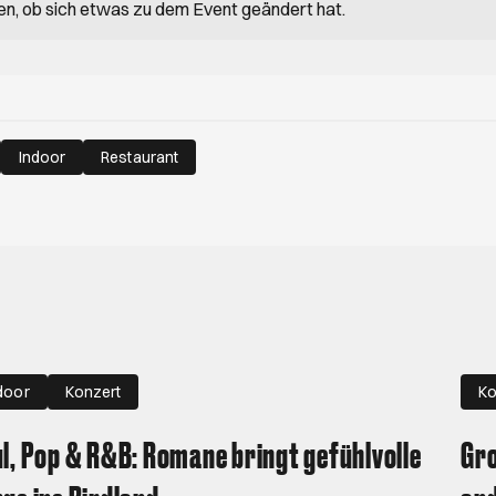
en, ob sich etwas zu dem Event geändert hat.
Indoor
Restaurant
door
Konzert
Ko
l, Pop & R&B: Romane bringt gefühlvolle
Gro