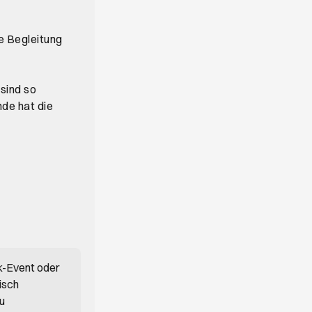
re Begleitung
sind so
nde hat die
k-Event oder
isch
du