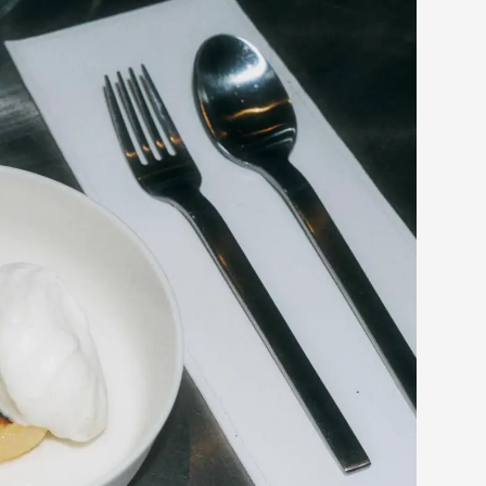
assisch japanisch oder California Style? In beiden Fällen
er Sake nicht fehlen. Wir empfehlen dir die besten Spots
shimi, und Nigiri für jeden Geschmack.