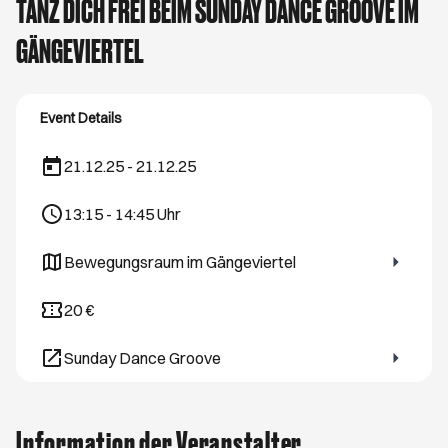
TANZ DICH FREI BEIM SUNDAY DANCE GROOVE IM
GÄNGEVIERTEL
Event Details
21.12.25 - 21.12.25
13:15
-
14:45
Uhr
Bewegungsraum im Gängeviertel
Öffnet ein neues Browser-Tab
20 €
Sunday Dance Groove
Öffnet ein neues Browser-Tab
Information der Veranstalter