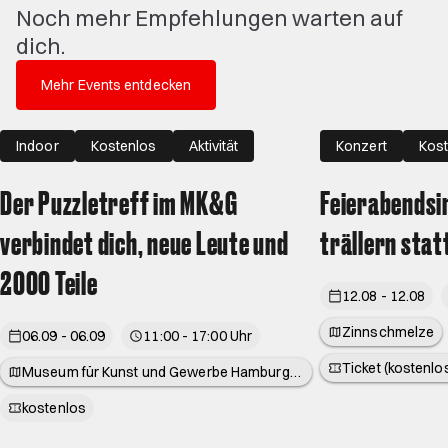
Noch mehr Empfehlungen warten auf
dich.
Mehr Events entdecken
Indoor
Kostenlos
Aktivität
Konzert
Kost
Der Puzzletreff im MK&G
Feierabendsi
verbindet dich, neue Leute und
trällern stat
2000 Teile
12.08 - 12.08
Zinnschmelze
06.09 - 06.09
11:00 - 17:00 Uhr
Ticket (kostenl
Museum für Kunst und Gewerbe Hamburg
(MK&G)
kostenlos