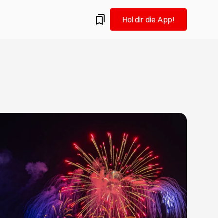
Hol dir die App!
amburg.
ermine: Flohmärkte in Hamburg im August
 auf Vintage-Schatzsuche: Wir empfehlen dir die
 Hamburger Flohmärkte für Altes und Gebrauchtes im
iel Spaß beim Trödeln!
eueröffnungen, die du im August testen solltest
Hamburgs Gastro-Szene und probierst gern Neues aus?
u hier goldrichtig! Wir verraten dir, welche Restaurants,
ars in Hamburg frisch eröffnet haben und deine
keit verdienen.
n in Hamburg: Was du im August nicht verpassen
ist Redakteurin, ehemalige Kunststudentin und fühlt sich