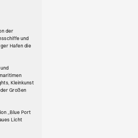
on der
nsschiffe und
rger Hafen die
 und
 maritimen
hts, Kleinkunst
 der Großen
ion „Blue Port
aues Licht