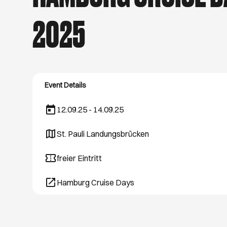
hast Lust, raus zu g
Spaziergänge. Wir ve
025
Event Details
12.09.25 - 14.09.25
St. Pauli Landungsbrücken
Öffnet ein neues Browser-Tab
freier Eintritt
Hamburg Cruise Days
Öffnet ein neues Browser-Tab