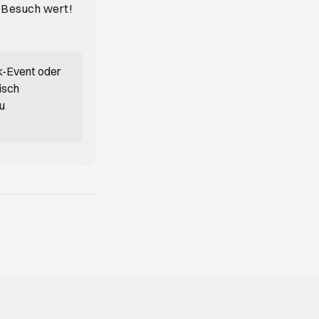
n Besuch wert!
k-Event oder
isch
du