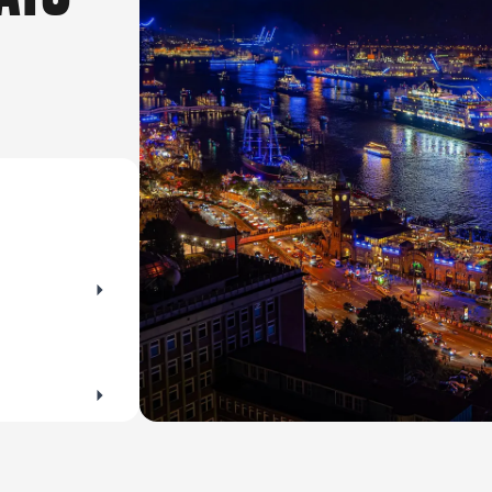
ehen? Die perfekte Gelegenheit für ausgiebige
zwischen Mu
rraten dir die schönsten Orte zum Spazieren
sie heute lieb
zur Kunst nie
Ausstellunge
kleinen Entde
wärst.