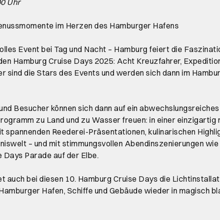
00 Uhr
enussmomente im Herzen des Hamburger Hafens​
lles Event bei Tag und Nacht – Hamburg feiert die Faszinati
 den Hamburg Cruise Days 2025: Acht Kreuzfahrer, Expeditio
r sind die Stars des Events und werden sich dann im Hambu
und Besucher können sich dann auf ein abwechslungsreiches
ogramm zu Land und zu Wasser freuen: in einer einzigartig
 spannenden Reederei-Präsentationen, kulinarischen Highlig
bniswelt – und mit stimmungsvollen Abendinszenierungen wie
 Days Parade auf der Elbe.
det auch bei diesen 10. Hamburg Cruise Days die Lichtinstallat
 Hamburger Hafen, Schiffe und Gebäude wieder in magisch bl