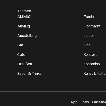
Themen
Aktivität
Familie
Ausflug
Flohmarkt
Ausstellung
Indoor
Bar
Kino
Café
Konzert
Draußen
Kostenlos
Essen & Trinken
Kunst & Kultu
Öffnet ei
App
Jobs
Datensc