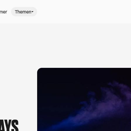
mmer
Themen
gehen in H
: Hamburgs schönste Wochenmärkte
Trödel-T
, saisonal und frisch einkaufen? Kein Problem,
Mach dich
nter freiem Himmel auf Hamburgs schönsten
schönsten
nt. Viel Spaß beim Kaufen, Kochen und
August. V
r den schönsten Sommer in Hamburg
5 Gastro-N
ißt am Elbstrand barfußlaufen, Open-Air-Kino
Du liebst 
it dem Kanu zu geheimen Villen gleiten. Ob
Dann bist d
ensen, ein Picknick unter Apfelbäumen oder der
Cafés und B
lbecamp – hier findest du besondere
Aufmerksam
Ausstellunge
Tage.
S 2
azieren gehen in Hamburg
darfst
rahlen sind draußen, es wird wärmer und du
Theresa (27) 