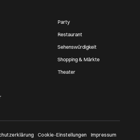
Party
Restaurant
Sehenswürdigkeit
Shopping & Märkte
Theater
r
n neues Browser-Tab
hutzerklärung
Cookie-Einstellungen
Impressum