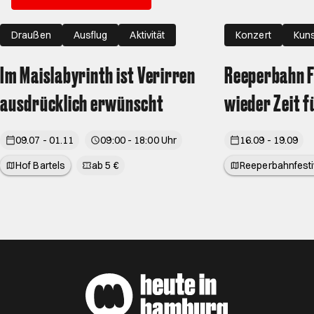
Draußen
Ausflug
Aktivität
Konzert
Kuns
Im Maislabyrinth ist Verirren
Reeperbahn Fe
ausdrücklich erwünscht
wieder Zeit f
09.07 - 01.11
09:00 - 18:00 Uhr
16.09 - 19.09
Hof Bartels
ab 5 €
Reeperbahnfesti