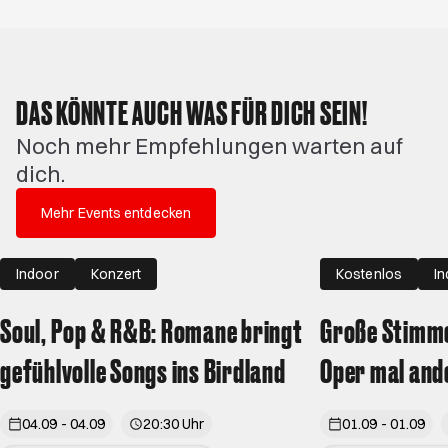
DAS KÖNNTE AUCH WAS FÜR DICH SEIN!
Noch mehr Empfehlungen warten auf
dich.
Mehr Events entdecken
Indoor
Konzert
Kostenlos
I
Soul, Pop & R&B: Romane bringt
Große Stimme
gefühlvolle Songs ins Birdland
Oper mal and
04.09 - 04.09
20:30 Uhr
01.09 - 01.09