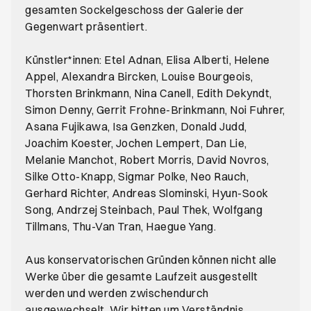
gesamten Sockelgeschoss der Galerie der
Gegenwart präsentiert.
Künstler*innen: Etel Adnan, Elisa Alberti, Helene
Appel, Alexandra Bircken, Louise Bourgeois,
Thorsten Brinkmann, Nina Canell, Edith Dekyndt,
Simon Denny, Gerrit Frohne-Brinkmann, Noi Fuhrer,
Asana Fujikawa, Isa Genzken, Donald Judd,
Joachim Koester, Jochen Lempert, Dan Lie,
Melanie Manchot, Robert Morris, David Novros,
Silke Otto-Knapp, Sigmar Polke, Neo Rauch,
Gerhard Richter, Andreas Slominski, Hyun-Sook
Song, Andrzej Steinbach, Paul Thek, Wolfgang
Tillmans, Thu-Van Tran, Haegue Yang.
Aus konservatorischen Gründen können nicht alle
Werke über die gesamte Laufzeit ausgestellt
werden und werden zwischendurch
ausgewechselt. Wir bitten um Verständnis.