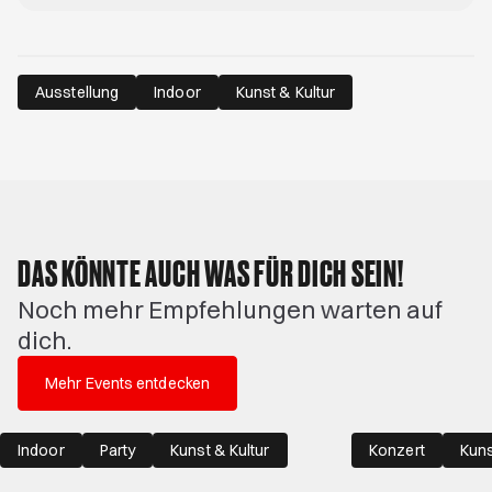
Ausstellung
Indoor
Kunst & Kultur
DAS KÖNNTE AUCH WAS FÜR DICH SEIN!
Noch mehr Empfehlungen warten auf
dich.
Mehr Events entdecken
Indoor
Party
Kunst & Kultur
Konzert
Kuns