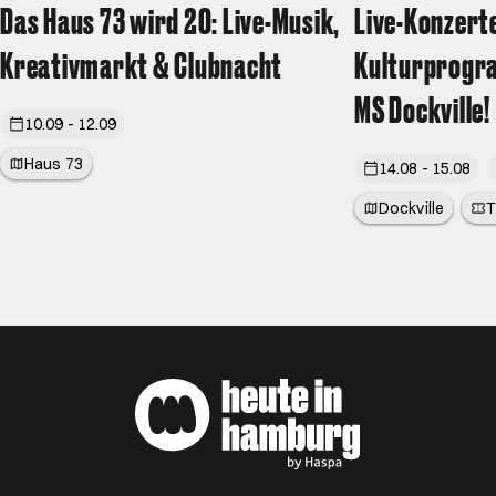
Das Haus 73 wird 20: Live-Musik,
Live-Konzert
Kreativmarkt & Clubnacht
Kulturprogra
MS Dockville!
10.09 - 12.09
Haus 73
14.08 - 15.08
Dockville
T