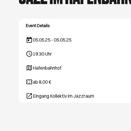
schönsten Hamburg
August. Viel Spaß 
Event Details
05.05.25 - 05.05.25
19:30
Uhr
Hafenbahnhof
Öffnet ein neues Browser-Tab
ab 8,00 €
Eingang.Kollektiv im Jazzraum
Öffnet ein neues Browser-Tab