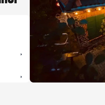
er Flohmärkte für Altes und Gebrauchtes im
es lieber kl
beim Trödeln!
darf ein gut
für Maki, Sa