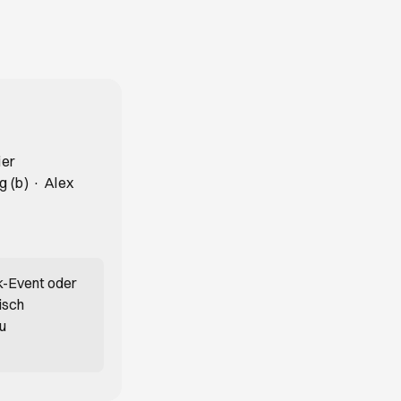
ier
g (b) · Alex
k-Event oder
isch
du