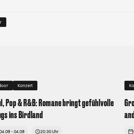
r
door
Konzert
Ko
l, Pop & R&B: Romane bringt gefühlvolle
Gro
gs ins Birdland
and
04.09 - 04.09
20:30 Uhr