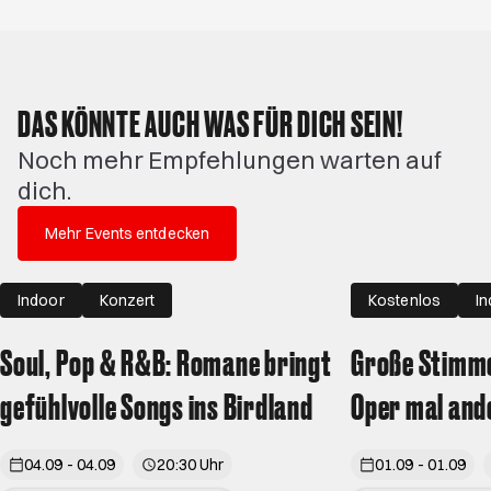
DAS KÖNNTE AUCH WAS FÜR DICH SEIN!
Noch mehr Empfehlungen warten auf
dich.
Mehr Events entdecken
Indoor
Konzert
Kostenlos
I
Soul, Pop & R&B: Romane bringt
Große Stimme
gefühlvolle Songs ins Birdland
Oper mal and
04.09 - 04.09
20:30 Uhr
01.09 - 01.09