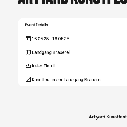
schönsten Hamburg
August. Viel Spaß 
Event Details
16.05.25 - 18.05.25
Landgang Brauerei
Öffnet ein neues Browser-Tab
freier Eintritt
Kunstfest in der Landgang Brauerei
Öffnet ein neues Browser-Tab
Artyard Kunstfest