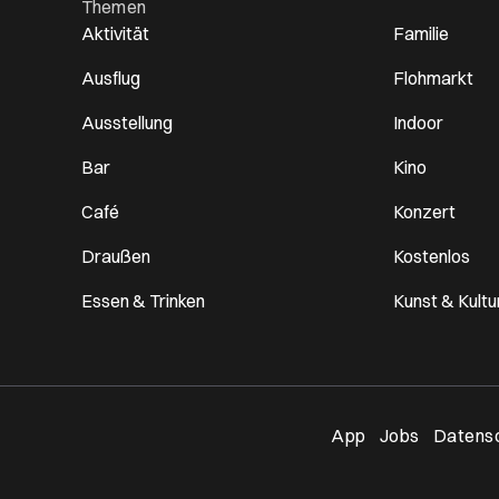
Themen
Aktivität
Familie
Ausflug
Flohmarkt
Ausstellung
Indoor
Bar
Kino
Café
Konzert
Draußen
Kostenlos
Essen & Trinken
Kunst & Kultu
Öffnet ei
App
Jobs
Datensc