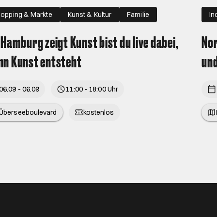
opping & Märkte
Kunst & Kultur
Familie
In
 Hamburg zeigt Kunst bist du live dabei,
Nor
n Kunst entsteht
un
06.09 - 06.09
11:00 - 18:00 Uhr
Überseeboulevard
kostenlos