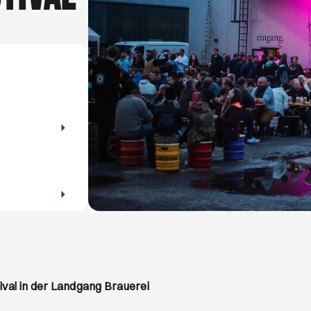
er Flohmärkte für Altes und Gebrauchtes im
es lieber kl
beim Trödeln!
darf ein gut
für Maki, Sa
ival in der Landgang Brauerei