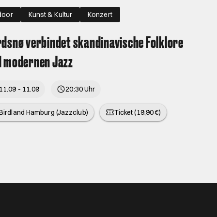
door
Kunst & Kultur
Konzert
dsnø verbindet skandinavische Folklore
d modernen Jazz
11.09 - 11.09
20:30 Uhr
Birdland Hamburg (Jazzclub)
Ticket (19,90 €)