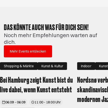
DAS KÖNNTE AUCH WAS FÜR DICH SEIN!
Noch mehr Empfehlungen warten auf
dich.
Mehr Events entdecken
Shopping & Märkte
Kunst & Kultur
Indoor
Kunst
Familie
Bei Hamburg zeigt Kunst bist du
Nordsnø verb
live dabei, wenn Kunst entsteht
skandinavisc
modernen Ja
06.09 - 06.09
11:00 - 18:00 Uhr