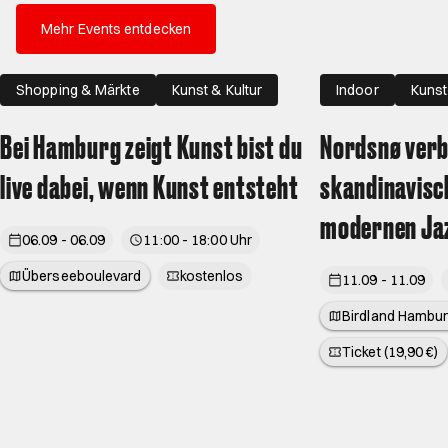
Mehr Events entdecken
Shopping & Märkte
Kunst & Kultur
Indoor
Kunst
Familie
Bei Hamburg zeigt Kunst bist du
Nordsnø verb
live dabei, wenn Kunst entsteht
skandinavisc
modernen Ja
06.09 - 06.09
11:00 - 18:00 Uhr
Überseeboulevard
kostenlos
11.09 - 11.09
Birdland Hambur
Ticket (19,90 €)