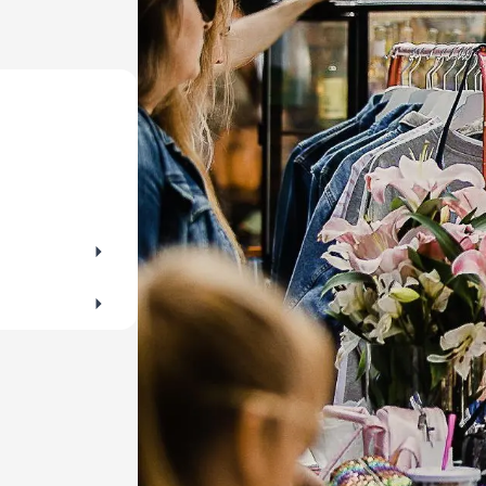
er Flohmärkte für Altes und Gebrauchtes im
es lieber kl
beim Trödeln!
darf ein gut
für Maki, Sa