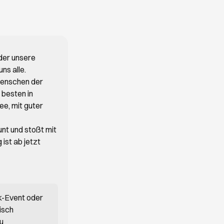
eder unsere
ns alle.
Menschen der
 besten in
ee, mit guter
unt und stoßt mit
ist ab jetzt
k-Event oder
isch
du