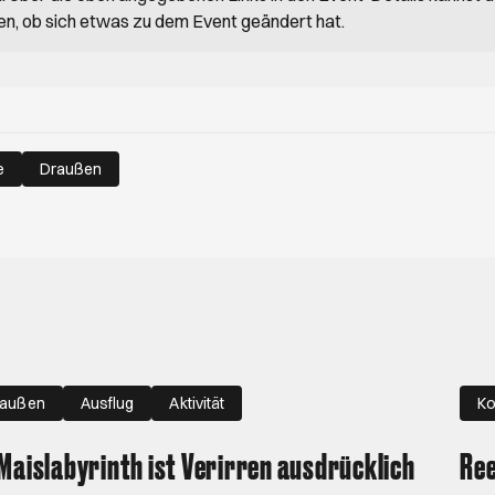
en, ob sich etwas zu dem Event geändert hat.
e
Draußen
raußen
Ausflug
Aktivität
Ko
Maislabyrinth ist Verirren ausdrücklich
Ree