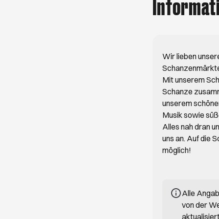
Informat
Wir lieben unser
Schanzenmärkte s
Mit unserem Sch
Schanze zusammen
unserem schönen 
Musik sowie süß
Alles nah dran u
uns an. Auf die 
möglich!
Alle Anga
von der We
aktualisie