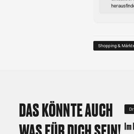
herausfind
Shopping & Märkt
DAS KÖNNTE AUCH
D
WAS FÜR DICH SEIN!
Im 