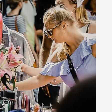
assisch japanisch oder California Style? In beiden Fällen
er Sake nicht fehlen. Wir empfehlen dir die besten Spots
shimi, und Nigiri für jeden Geschmack.