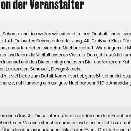
ion der Veranstalter
e Schanze und das wollen wir mit euch feiern! Deshalb finden wi
tatt. Ein buntes Schanzenfest für Jung, Alt, Groß und Klein. Für u
anzenmarkt erleben wir echte Nachbarschaft. Wir bringen die 
 und feiern die Vielfalt unseres Viertels. Das geht natürlich am
Innenhof und den Dielen, mit grandiosem Bier und leckerem Kaff
en Leckereien, Schmuck, Design & mehr.
nd mit viel Liebe zum Detail. Kommt vorbei, genießt, schnackt, sta
Schanze, auf Hamburg und auf gute Nachbarschaft!Die Anmeldung 
ben ohne Gewähr. Diese Informationen wurden aus dem Faceboo
bseite der Veranstalter übernommen und werden nicht automat
rt. Über die oben angegebenen Links in den Event-Details kannst 