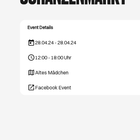
schönsten Hamburg
August. Viel Spaß 
Event Details
28.04.24 - 28.04.24
12:00
-
18:00
Uhr
Altes Mädchen
Öffnet ein neues Browser-Tab
Facebook Event
Öffnet ein neues Browser-Tab