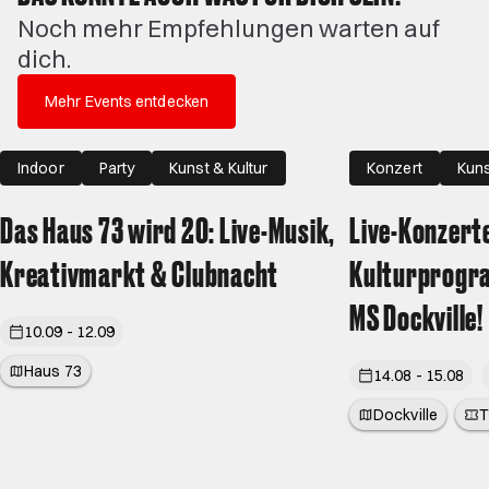
Noch mehr Empfehlungen warten auf
dich.
Mehr Events entdecken
Indoor
Party
Kunst & Kultur
Konzert
Kuns
Das Haus 73 wird 20: Live-Musik,
Live-Konzert
Kreativmarkt & Clubnacht
Kulturprogra
MS Dockville!
10.09 - 12.09
Haus 73
14.08 - 15.08
Dockville
T