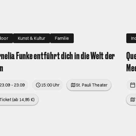
door
Kunst & Kultur
Familie
In
nelia Funke entführt dich in die Welt der
Que
en
Mee
23.09 - 23.09
15:00 Uhr
St. Pauli Theater
Ticket (ab 14,95 €)