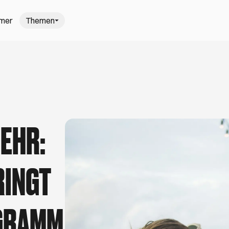
mmer
Themen
gehen in H
: Hamburgs schönste Wochenmärkte
Trödel-T
, saisonal und frisch einkaufen? Kein Problem,
Mach dich
nter freiem Himmel auf Hamburgs schönsten
schönsten
nt. Viel Spaß beim Kaufen, Kochen und
August. V
EHR:
r den schönsten Sommer in Hamburg
5 Gastro-N
ißt am Elbstrand barfußlaufen, Open-Air-Kino
Du liebst 
RINGT
it dem Kanu zu geheimen Villen gleiten. Ob
Dann bist d
ensen, ein Picknick unter Apfelbäumen oder der
Cafés und B
lbecamp – hier findest du besondere
Aufmerksam
Ausstellunge
Tage.
GRAMM
azieren gehen in Hamburg
darfst
rahlen sind draußen, es wird wärmer und du
Theresa (27) 