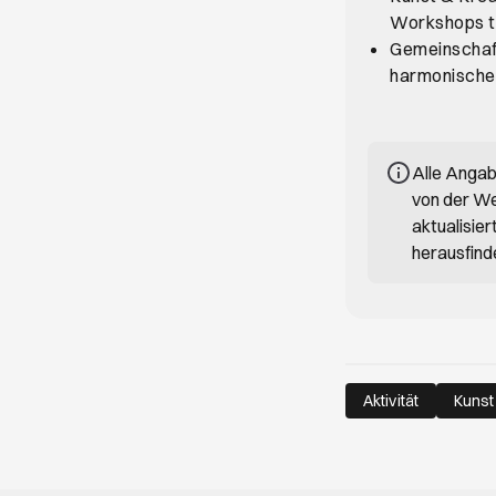
Workshops te
Gemeinschaft 
harmonisches
Alle Anga
von der We
aktualisie
herausfind
Aktivität
Kunst