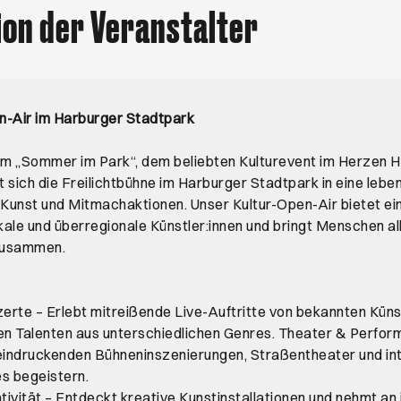
ion der Veranstalter
n-Air im Harburger Stadtpark
m „Sommer im Park“, dem beliebten Kulturevent im Herzen 
 sich die Freilichtbühne im Harburger Stadtpark in eine lebe
 Kunst und Mitmachaktionen. Unser Kultur-Open-Air bietet ein
okale und überregionale Künstler:innen und bringt Menschen al
zusammen.
erte – Erlebt mitreißende Live-Auftritte von bekannten Küns
n Talenten aus unterschiedlichen Genres. Theater & Perfor
indruckenden Bühneninszenierungen, Straßentheater und in
s begeistern.
tivität – Entdeckt kreative Kunstinstallationen und nehmt an 