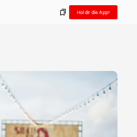
Hol dir die App!
amburg.
ermine: Flohmärkte in Hamburg im August
 auf Vintage-Schatzsuche: Wir empfehlen dir die
 Hamburger Flohmärkte für Altes und Gebrauchtes im
iel Spaß beim Trödeln!
eueröffnungen, die du im August testen solltest
Hamburgs Gastro-Szene und probierst gern Neues aus?
u hier goldrichtig! Wir verraten dir, welche Restaurants,
ars in Hamburg frisch eröffnet haben und deine
keit verdienen.
n in Hamburg: Was du im August nicht verpassen
ist Redakteurin, ehemalige Kunststudentin und fühlt sich