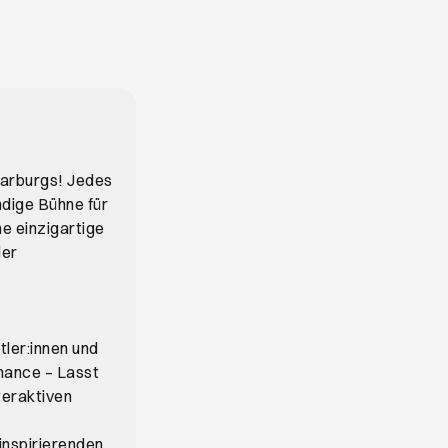
Harburgs! Jedes
ndige Bühne für
e einzigartige
ler
tler:innen und
mance – Lasst
teraktiven
inspirierenden