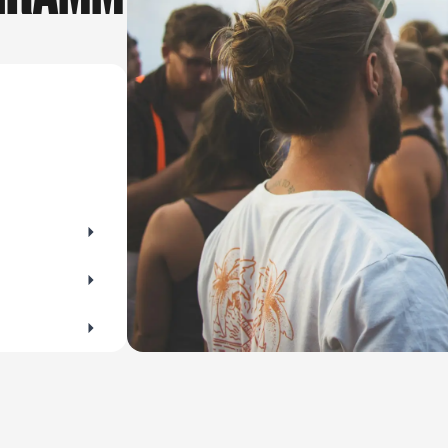
ehen? Die perfekte Gelegenheit für ausgiebige
zwischen Mu
rraten dir die schönsten Orte zum Spazieren
sie heute lieb
zur Kunst nie
Ausstellunge
kleinen Entde
wärst.