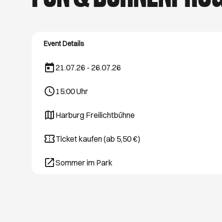
hast Lust, raus zu g
Spaziergänge. Wir ve
Event Details
21.07.26 - 26.07.26
15:00
Uhr
Harburg Freilichtbühne
Öffnet ein neues Browser-Tab
Ticket kaufen (ab 5,50 €)
Öffnet ein neues Browser-Tab
Sommer im Park
Öffnet ein neues Browser-Tab