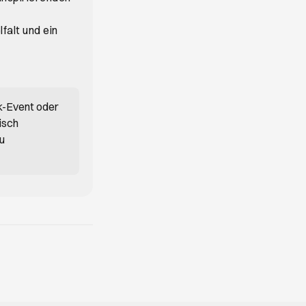
falt und ein
k-Event oder
isch
du