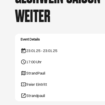
hast Lust, raus zu g
Spaziergänge. Wir ve
WEITER
Event Details
23.01.25 - 23.01.25
17:00
Uhr
StrandPauli
Öffnet ein neues Browser-Tab
freier Eintritt
Strandpauli
Öffnet ein neues Browser-Tab