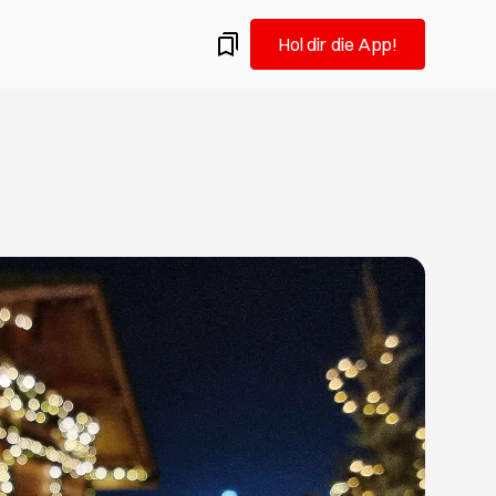
Hol dir die App!
amburg.
ermine: Flohmärkte in Hamburg im August
 auf Vintage-Schatzsuche: Wir empfehlen dir die
 Hamburger Flohmärkte für Altes und Gebrauchtes im
iel Spaß beim Trödeln!
eueröffnungen, die du im August testen solltest
Hamburgs Gastro-Szene und probierst gern Neues aus?
u hier goldrichtig! Wir verraten dir, welche Restaurants,
ars in Hamburg frisch eröffnet haben und deine
keit verdienen.
n in Hamburg: Was du im August nicht verpassen
ist Redakteurin, ehemalige Kunststudentin und fühlt sich