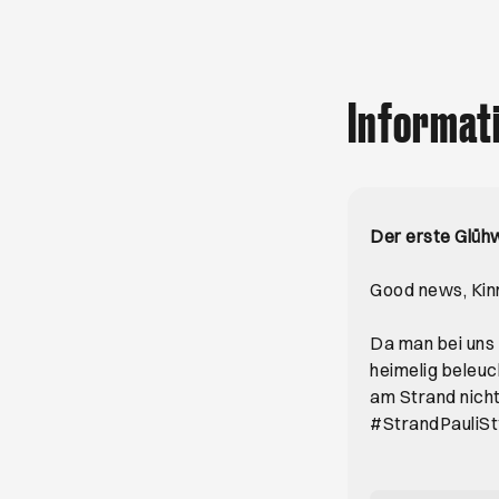
Informat
Der erste Glühw
Good news, Kinn
Da man bei uns 
heimelig beleu
am Strand nich
#StrandPauliSt