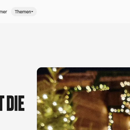
mmer
Themen
gehen in H
: Hamburgs schönste Wochenmärkte
Trödel-T
, saisonal und frisch einkaufen? Kein Problem,
Mach dich
nter freiem Himmel auf Hamburgs schönsten
schönsten
nt. Viel Spaß beim Kaufen, Kochen und
August. V
r den schönsten Sommer in Hamburg
5 Gastro-N
ißt am Elbstrand barfußlaufen, Open-Air-Kino
Du liebst 
 DIE
it dem Kanu zu geheimen Villen gleiten. Ob
Dann bist d
ensen, ein Picknick unter Apfelbäumen oder der
Cafés und B
lbecamp – hier findest du besondere
Aufmerksam
Ausstellunge
Tage.
azieren gehen in Hamburg
darfst
rahlen sind draußen, es wird wärmer und du
Theresa (27) 