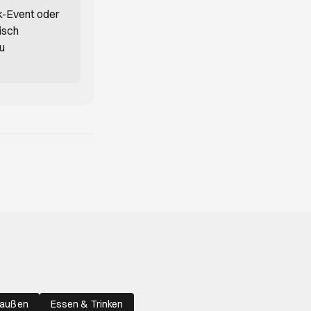
k-Event oder
isch
du
raußen
Essen & Trinken