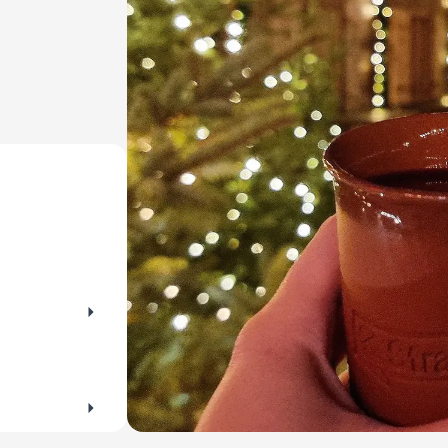
ehen? Die perfekte Gelegenheit für ausgiebige
zwischen Mu
rraten dir die schönsten Orte zum Spazieren
sie heute lieb
zur Kunst nie
Ausstellunge
kleinen Entde
wärst.