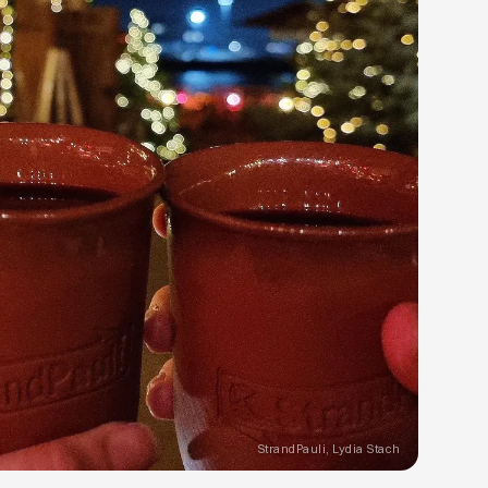
seumshallen und Galerieräumen zuhause. Auch wenn
er in ihrer Freizeit malt als im Studium, hat sie ihre Liebe
 verloren. Jeden Monat empfiehlt sie die spannendsten
n der Stadt – von großen Publikumsmagneten bis zu
ckungen, an denen du sonst vielleicht vorbeigelaufen
StrandPauli, Lydia Stach