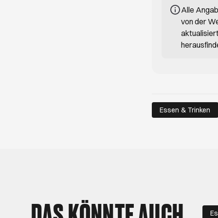
Alle Anga
von der We
aktualisie
herausfind
Essen & Trinken
DAS KÖNNTE AUCH
Es