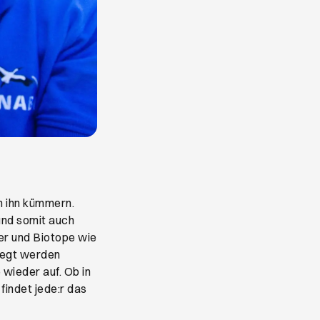
m ihn kümmern.
und somit auch
er und Biotope wie
legt werden
wieder auf. Ob in
indet jede:r das