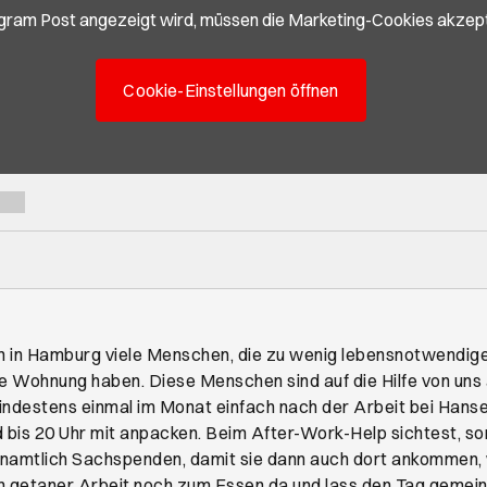
gram Post angezeigt wird, müssen die Marketing-Cookies akzept
Cookie-Einstellungen öffnen
ch in Hamburg viele Menschen, die zu wenig lebensnotwendig
ne Wohnung haben. Diese Menschen sind auf die Hilfe von uns
indestens einmal im Monat einfach nach der Arbeit bei Hanse
bis 20 Uhr mit anpacken. Beim After-Work-Help sichtest, sor
namtlich Sachspenden, damit sie dann auch dort ankommen,
h getaner Arbeit noch zum Essen da und lass den Tag gemei