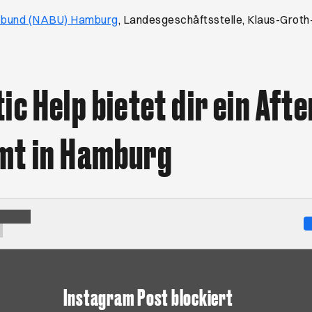
Öffnet ein neues Browser-Tab
zbund (NABU) Hamburg
, Landesgeschäftsstelle, Klaus-Grot
ic Help bietet dir ein Aft
mt in Hamburg
Instagram Post blockiert