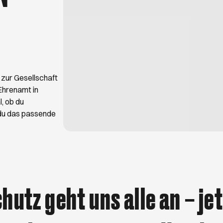
er Flohmärkte für Altes und Gebrauchtes im
es lieber kl
beim Trödeln!
darf ein gut
für Maki, Sa
 zur Gesellschaft
 Ehrenamt in
, ob du
t du das passende
hutz geht uns alle an – je