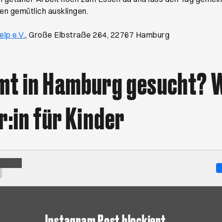
en gemütlich ausklingen.
Öffnet ein neues Browser-Tab
lp e.V.
, Große Elbstraße 264, 22767 Hamburg
mt in Hamburg gesucht? 
r:in für Kinder
Instagram Post blockiert