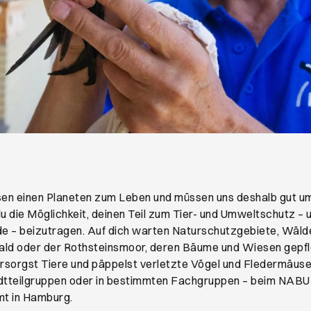
fnet ein neues Browser-Tab
sen einen Planeten zum Leben und müssen uns deshalb gut u
 die Möglichkeit, deinen Teil zum Tier- und Umweltschutz – 
de – beizutragen. Auf dich warten Naturschutzgebiete, Wäld
ald oder der Rothsteinsmoor, deren Bäume und Wiesen gepf
ersorgst Tiere und päppelst verletzte Vögel und Fledermäuse 
dtteilgruppen oder in bestimmten Fachgruppen – beim NABU f
t in Hamburg.