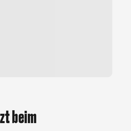
assisch japanisch oder California Style? In beiden Fällen
er Sake nicht fehlen. Wir empfehlen dir die besten Spots
shimi, und Nigiri für jeden Geschmack.
tzt beim