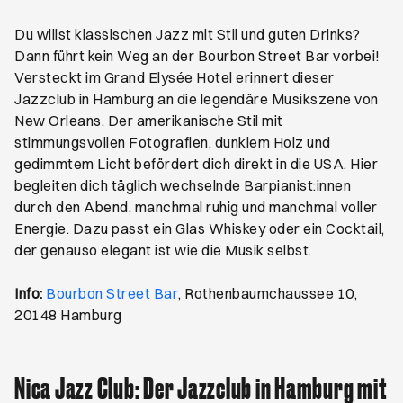
Du willst klassischen Jazz mit Stil und guten Drinks?
Dann führt kein Weg an der Bourbon Street Bar vorbei!
Versteckt im Grand Elysée Hotel erinnert dieser
Jazzclub in Hamburg an die legendäre Musikszene von
New Orleans. Der amerikanische Stil mit
stimmungsvollen Fotografien, dunklem Holz und
gedimmtem Licht befördert dich direkt in die USA. Hier
begleiten dich täglich wechselnde Barpianist:innen
durch den Abend, manchmal ruhig und manchmal voller
Energie. Dazu passt ein Glas Whiskey oder ein Cocktail,
der genauso elegant ist wie die Musik selbst.
Öffnet ein neues Browser-Tab
Info:
Bourbon Street Bar
, Rothenbaumchaussee 10,
20148 Hamburg
Nica Jazz Club: Der Jazzclub in Hamburg mit