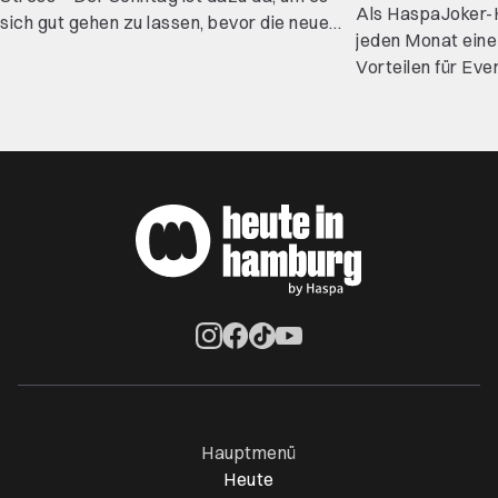
Als HaspaJoker-K
sich gut gehen zu lassen, bevor die neue
jeden Monat ein
Woche startet. Wenn du nicht auf der
Vorteilen für Ev
Couch liegen, sondern etwas erleben willst,
für dich 5 Event-
haben wir zehn Freizeittipps für den
du ordentlich spa
perfekten Sonntag in Hamburg für dich.
Öffnet ein neues Browser-Tab
Öffnet ein neues Browser-Tab
Öffnet ein neues Browser-Tab
Öffnet ein neues Browser-Ta
Hauptmenü
Heute