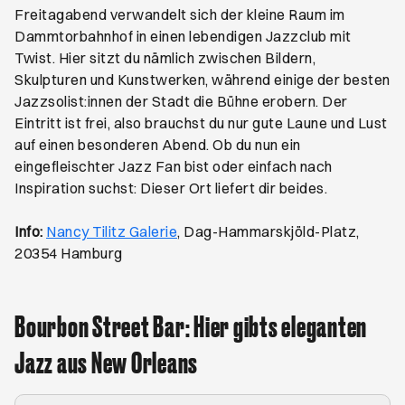
Freitagabend verwandelt sich der kleine Raum im
Dammtorbahnhof in einen lebendigen Jazzclub mit
Twist. Hier sitzt du nämlich zwischen Bildern,
Skulpturen und Kunstwerken, während einige der besten
Jazzsolist:innen der Stadt die Bühne erobern. Der
Eintritt ist frei, also brauchst du nur gute Laune und Lust
auf einen besonderen Abend. Ob du nun ein
eingefleischter Jazz Fan bist oder einfach nach
Inspiration suchst: Dieser Ort liefert dir beides.
Öffnet ein neues Browser-Tab
Info:
Nancy Tilitz Galerie
, Dag-Hammarskjöld-Platz,
20354 Hamburg
Bourbon Street Bar: Hier gibts eleganten
Jazz aus New Orleans