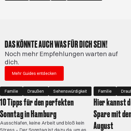
DAS KÖNNTE AUCH WAS FÜR DICH SEIN!
Noch mehr Empfehlungen warten auf
dich.
Mehr Guides entdecken
Familie
Draußen
Sehenswürdigkeit
Familie
Drau
10 Tipps für den perfekten
Hier kannst d
Sonntag in Hamburg
Spare mit de
August
Ausschlafen, keine Arbeit und bloß kein
Stress – Der Sonntag ist dazu da, um es