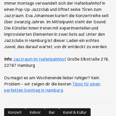
Immer montags verwandelt sich der Hafenbahnhof in
einen Pop-Up-Jazzclub und öffnet seine Türen zum
Jazzraum. Eva Johannsen kuriert die Konzertreihe seit
über zwanzig Jahren. Im Mittelpunkt steht der Sound:
Die Künstler:innen treten mit experimentellen und
improvisierten Elementen in zwei Sets auf. Unter den
Jazzclubs in Hamburg ist dieser Laden ein echtes
Juwel, das darauf wartet, von dir entdeckt zu werden.
Öffnet ein neues Browser
Info:
Jazzraum im Hafenbahnhof,
Große Elbstraße 276,
22767 Hamburg
Du magst es am Wochenende lieber ruhiger? Kein
Problem – wir zeigen dir die besten
Tipps für einen
perfekten Sonntag in Hamburg
.
Konzert
Indoor
Bar
Kunst & Kultur