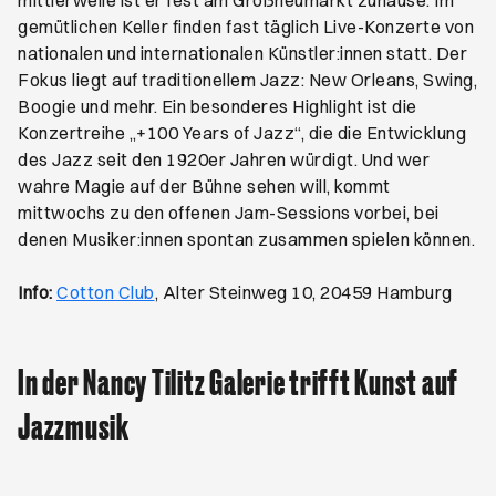
mittlerweile ist er fest am Großneumarkt zuhause. Im
gemütlichen Keller finden fast täglich Live-Konzerte von
nationalen und internationalen Künstler:innen statt. Der
Fokus liegt auf traditionellem Jazz: New Orleans, Swing,
Boogie und mehr. Ein besonderes Highlight ist die
Konzertreihe „+100 Years of Jazz“, die die Entwicklung
des Jazz seit den 1920er Jahren würdigt. Und wer
wahre Magie auf der Bühne sehen will, kommt
mittwochs zu den offenen Jam-Sessions vorbei, bei
denen Musiker:innen spontan zusammen spielen können.
Öffnet ein neues Browser-Tab
Info:
Cotton Club
, Alter Steinweg 10, 20459 Hamburg
In der Nancy Tilitz Galerie trifft Kunst auf
Jazzmusik