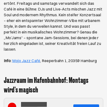
ertönt. Freitags und samstags verwandelt sich das
Café in eine Bühne: DJs und Live-Acts mischen Jazz mit
Soul und modernem Rhythmus. Kein steifer Konzertsaal
– eher ein entspannter Wohnzimmer-Vibe mit urbanem
Style, in dem du verweilen kannst. Und was passt
perfekt in ein musikalisches Wohnzimmer? Genau die
„Mo’Jams“ – spontane Jam-Sessions, bei denen jede:r
herzlich eingeladen ist, seiner Kreativität freien Lauf zu
lassen.
Öffnet ein neues Browser-Tab
Info:
Mojo Jazz Café
, Reeperbahn 1, 20359 Hamburg
Jazzraum im Hafenbahnhof: Montags
wird’s magisch