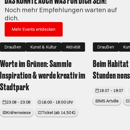
Noch mehr Empfehlungen warten auf
dich.
Mehr Events entdecken
Draußen
Kunst & Kultur
Aktivität
Draußen
Kun
Worte im Grünen: Sammle
Beim Habitat 
Inspiration & werde kreativ im
Stunden nons
Stadtpark
18.07 - 19.07
MS Artville
23.08 - 23.08
16:00 - 18:00 Uhr
Krähenwiese
Ticket (ab 14,50 €)