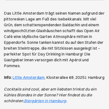
Das Little Amsterdam trägt seinen Namen aufgrund der
pittoresken Lage am Fuß des Isebekkanals. Mit viel
Grün, dem schattenspendenden Baldachin und einem
windgeschützten Glashäuschen schafft das Open Air
Café eine idyllische Garten Atmosphäre mitten in
Eppendorfe. Sonne tanken kannst du auf den Stufen der
breiten Steintreppe, die mit Sitzkissen ausgelegt ist –
perfekter Spot für Day Drinking in Hamburg! Die
Gastgeber:innen versorgen dich mit Apérol und
Pommes.
Öffnet ein neues Browser-Tab
Info:
Little Amsterdam
, Klosterallee 69, 20251 Hamburg
Cocktails sind cool, aber am liebsten trinkst du ein
kühles Blondes in der Sonne? Hier findest du die
schönsten
Biergärten in Hamburg
.