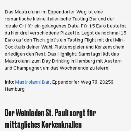
Das Mastroianni im Eppendorfer Weg ist eine
romantische kleine italienische Tasting Bar und der
ideale Ort für ein gelungenes Date. Für 15 Euro bestellst
du hier drei verschiedene Pizzette. Legst du nochmal 15
Euro auf den Tisch, gibt’s ein Tasting Flight mit drei Mini-
Cocktails deiner Wahl. Plattenspieler und Kerzenschein
erledigen den Rest. Das Highlight: Samstags lädt das
Mastroianni zum Day Drinking in Hamburg mit Austern
und Champagner, um das Wochenende zu feiern.
Öffnet ein neues Browser-Tab
Info:
Mastroianni Bar
, Eppendorfer Weg 79, 20259
Hamburg
Der Weinladen St. Pauli sorgt für
mittägliches Korkenknallen