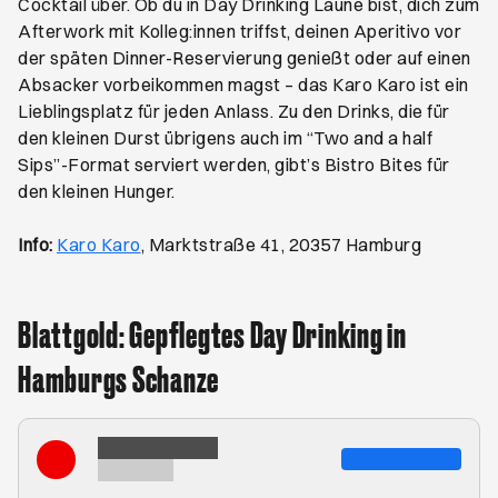
Cocktail über. Ob du in Day Drinking Laune bist, dich zum
Afterwork mit Kolleg:innen triffst, deinen Aperitivo vor
der späten Dinner-Reservierung genießt oder auf einen
Absacker vorbeikommen magst – das Karo Karo ist ein
Lieblingsplatz für jeden Anlass. Zu den Drinks, die für
den kleinen Durst übrigens auch im “Two and a half
Sips”-Format serviert werden, gibt’s Bistro Bites für
den kleinen Hunger.
Öffnet ein neues Browser-Tab
Info:
Karo Karo
, Marktstraße 41, 20357 Hamburg
Blattgold: Gepflegtes Day Drinking in
Hamburgs Schanze