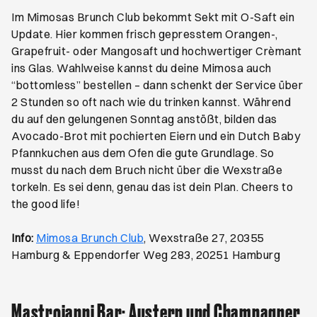
Im Mimosas Brunch Club bekommt Sekt mit O-Saft ein
Update. Hier kommen frisch gepresstem Orangen-,
Grapefruit- oder Mangosaft und hochwertiger Crèmant
ins Glas. Wahlweise kannst du deine Mimosa auch
“bottomless” bestellen – dann schenkt der Service über
2 Stunden so oft nach wie du trinken kannst. Während
du auf den gelungenen Sonntag anstößt, bilden das
Avocado-Brot mit pochierten Eiern und ein Dutch Baby
Pfannkuchen aus dem Ofen die gute Grundlage. So
musst du nach dem Bruch nicht über die Wexstraße
torkeln. Es sei denn, genau das ist dein Plan. Cheers to
the good life!
Öffnet ein neues Browser-Tab
Info:
Mimosa Brunch Club
, Wexstraße 27, 20355
Hamburg & Eppendorfer Weg 283, 20251 Hamburg
Mastroianni Bar: Austern und Champagner,