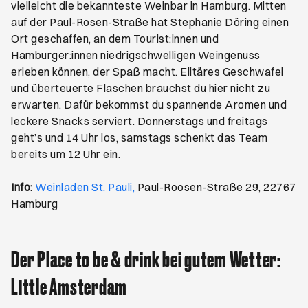
vielleicht die bekannteste Weinbar in Hamburg. Mitten
auf der Paul-Rosen-Straße hat Stephanie Döring einen
Ort geschaffen, an dem Tourist:innen und
Hamburger:innen niedrigschwelligen Weingenuss
erleben können, der Spaß macht. Elitäres Geschwafel
und überteuerte Flaschen brauchst du hier nicht zu
erwarten. Dafür bekommst du spannende Aromen und
leckere Snacks serviert. Donnerstags und freitags
geht’s und 14 Uhr los, samstags schenkt das Team
bereits um 12 Uhr ein.
Öffnet ein neues Browser-Tab
Info:
Weinladen St. Pauli,
Paul-Roosen-Straße 29, 22767
Hamburg
Der Place to be & drink bei gutem Wetter:
Little Amsterdam