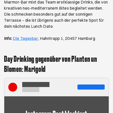
Marmor-Bar mixt das Team erstklassige Drinks, die von
kreativen neo-mediterranem Bites begleitet werden.
Die schmecken besonders gut auf der sonnigen
Terrasse – die ist übrigens auch der perfekte Spot für
dein nächstes Lunch Date.
Öffnet ein neues Browser-Tab
Info:
Die Tagesbar
, Hahntrapp 1, 20457 Hamburg
Day Drinking gegenüber von Planten un
Blomen: Marigold