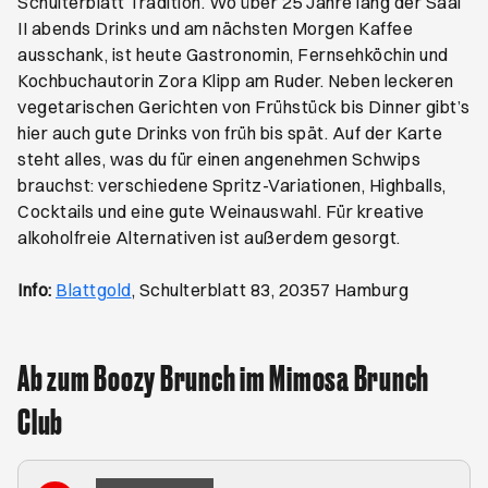
Schulterblatt Tradition. Wo über 25 Jahre lang der Saal
II abends Drinks und am nächsten Morgen Kaffee
ausschank, ist heute Gastronomin, Fernsehköchin und
Kochbuchautorin Zora Klipp am Ruder. Neben leckeren
vegetarischen Gerichten von Frühstück bis Dinner gibt’s
hier auch gute Drinks von früh bis spät. Auf der Karte
steht alles, was du für einen angenehmen Schwips
brauchst: verschiedene Spritz-Variationen, Highballs,
Cocktails und eine gute Weinauswahl. Für kreative
alkoholfreie Alternativen ist außerdem gesorgt.
Öffnet ein neues Browser-Tab
Info:
Blattgold
, Schulterblatt 83, 20357 Hamburg
Ab zum Boozy Brunch im Mimosa Brunch
Club