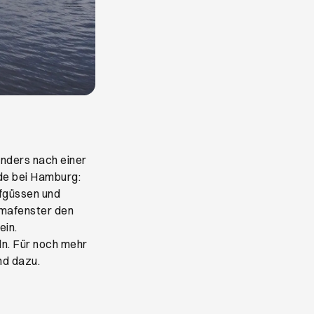
nders nach einer
de bei Hamburg:
fgüssen und
amafenster den
ein.
n. Für noch mehr
nd dazu.