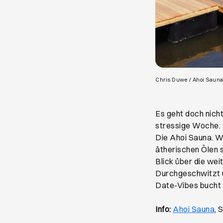
Chris Duwe / Ahoi Saun
Es geht doch nich
stressige Woche. 
Die Ahoi Sauna. W
ätherischen Ölen 
Blick über die wei
Durchgeschwitzt u
Date-Vibes bucht 
Öf
Info:
Ahoi Sauna
, 