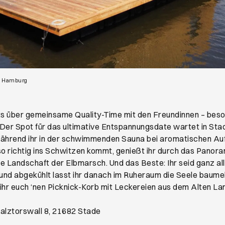
Öffnet ein neues Browser-Tab
a Hamburg
ts über gemeinsame Quality-Time mit den Freundinnen – beso
Der Spot für das ultimative Entspannungsdate wartet in Sta
ährend ihr in der schwimmenden Sauna bei aromatischen Au
so richtig ins Schwitzen kommt, genießt ihr durch das Panor
te Landschaft der Elbmarsch. Und das Beste: Ihr seid ganz all
nd abgekühlt lasst ihr danach im Ruheraum die Seele baumel
ihr euch ‘nen Picknick-Korb mit Leckereien aus dem Alten La
fnet ein neues Browser-Tab
Salztorswall 8, 21682 Stade