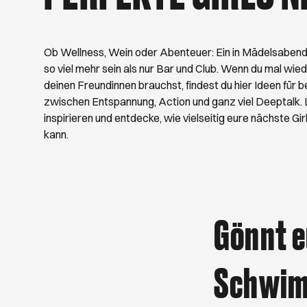
schönsten Hamburg
August. Viel Spaß 
Ob Wellness, Wein oder Abenteuer: Ein in Mädelsaben
so viel mehr sein als nur Bar und Club. Wenn du mal wiede
deinen Freundinnen brauchst, findest du hier Ideen fü
zwischen Entspannung, Action und ganz viel Deeptalk. 
inspirieren und entdecke, wie vielseitig eure nächste Gi
kann.
Gönnt e
Schwim