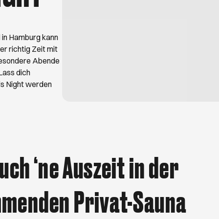
er Flohmärkte für Altes und Gebrauchtes im
es lieber kl
beim Trödeln!
darf ein gut
für Maki, Sa
d in Hamburg kann
r richtig Zeit mit
r besondere Abende
Lass dich
rls Night werden
uch ‘ne Auszeit in der
menden Privat-Sauna