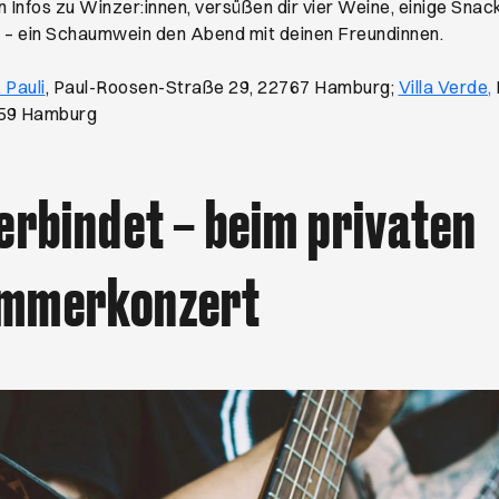
Infos zu Winzer:innen, versüßen dir vier Weine, einige Snac
– ein Schaumwein den Abend mit deinen Freundinnen.
Öffnet ein neues Browser-Tab
 Pauli
, Paul-Roosen-Straße 29, 22767 Hamburg;
Villa Verde,
259 Hamburg
erbindet – beim privaten
mmerkonzert