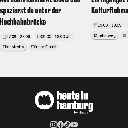
spazierst du unter der
Kulturflohm
Hochbahnbrücke
13.09 - 13.09
Lehmweg
f
27.09 - 27.09
09:00 - 16:00 Uhr
Isestraße
freier Eintritt