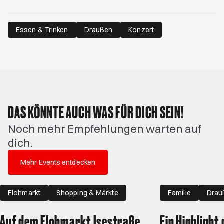
Essen & Trinken
Draußen
Konzert
DAS KÖNNTE AUCH WAS FÜR DICH SEIN!
Noch mehr Empfehlungen warten auf
dich.
Mehr Events entdecken
Flohmarkt
Shopping & Märkte
Familie
Drau
Draußen
Auf dem Flohmarkt Isestraße
Ein Highlight