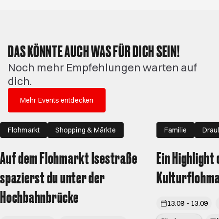
DAS KÖNNTE AUCH WAS FÜR DICH SEIN!
Noch mehr Empfehlungen warten auf
dich.
Mehr Events entdecken
Flohmarkt
Shopping & Märkte
Familie
Drau
Draußen
Auf dem Flohmarkt Isestraße
Ein Highlight
spazierst du unter der
Kulturflohm
Hochbahnbrücke
13.09 - 13.09