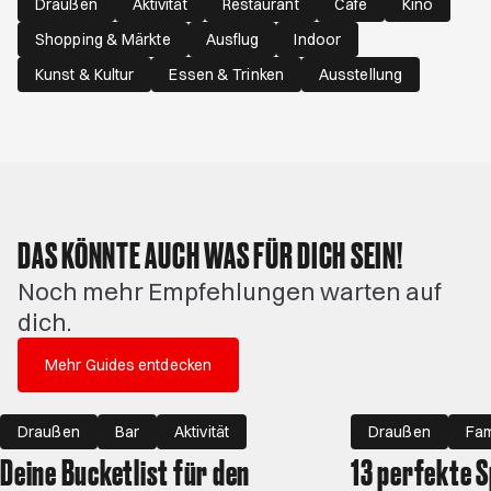
Draußen
Aktivität
Restaurant
Café
Kino
Shopping & Märkte
Ausflug
Indoor
Kunst & Kultur
Essen & Trinken
Ausstellung
DAS KÖNNTE AUCH WAS FÜR DICH SEIN!
Noch mehr Empfehlungen warten auf
dich.
Mehr Guides entdecken
Draußen
Bar
Aktivität
Draußen
Fam
Deine Bucketlist für den
13 perfekte S