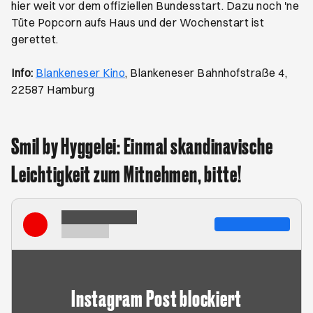
hier weit vor dem offiziellen Bundesstart. Dazu noch 'ne
Tüte Popcorn aufs Haus und der Wochenstart ist
gerettet.
Öffnet ein neues Browser-Tab
Info:
Blankeneser Kino
, Blankeneser Bahnhofstraße 4,
22587 Hamburg
Smil by Hyggelei: Einmal skandinavische
Leichtigkeit zum Mitnehmen, bitte!
Instagram Post blockiert