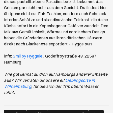
dieses pastellfarbene Paradies betritt, bekommt das
Grinsen gar nicht mehr aus dem Gesicht. Du findest hier
übrigens nicht nur Fair Fashion, sondern auch Schmuck,
Interior-Schätze und skandinavische Feinkost, die deine
Küche sofort in ein Kopenhagener Café verwandelt. Den
Mix aus Gemütlichkeit, Wärme und nordischem Design
haben die Gründerinnen aus ihren dänischen Häusern
direkt nach Blankenese exportiert – Hygge pur!
Öffnet ein neues Browser-Tab
Info:
Smil by Hyggelei
, Godeffroystraße 48, 22587
Hamburg
Wie gut kennst du dich auf Hamburgs anderer Elbseite
aus? Wir verraten dir unsere elf
Lieblingsorte in
Wilhelmsburg
, für die sich der Trip über's Wasser
lohnt.