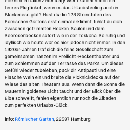
Picknick in Italien? Hier lang! Wer braucht schon ein
teures Flugticket, wenn es das Urlaubsfeeling auch in
Blankenese gibt? Hast du die 128 Steinstufen des
Römischen Gartens erst einmal erklimmt, fühlst du dich
zwischen getrimmten Hecken, Säulen und dem
Seerosenbecken sofort wie in der Toskana. So ruhig und
idyllisch wie heute war es hier jedoch nicht immer: In den
1920er-Jahren traf sich die feine Gesellschaft zum
gemeinsamen Tanzen im Freilicht-Heckentheater und
zum Schlemmen auf der Terrasse des Parks. Um dieses
Gefühl wiederzubeleben, pack dir Antipasti und eine
Flasche Wein ein und breite die Picknickdecke auf der
Wiese des alten Theaters aus. Wenn dann die Sonne die
Mauern in goldenes Licht taucht und der Blick über die
Elbe schweift, fehlen eigentlich nur noch die Zikaden
zum perfekten Urlaubs-Glück.
Öffnet ein neues Browser-Tab
Info:
Römischer Garten
, 22587 Hamburg