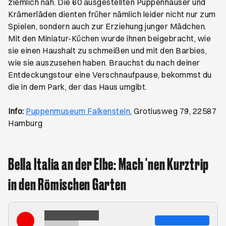
ziemlich nah. Die 60 ausgestellten Puppenhäuser und
Krämerläden dienten früher nämlich leider nicht nur zum
Spielen, sondern auch zur Erziehung junger Mädchen.
Mit den Miniatur-Küchen wurde ihnen beigebracht, wie
sie einen Haushalt zu schmeißen und mit den Barbies,
wie sie auszusehen haben. Brauchst du nach deiner
Entdeckungstour eine Verschnaufpause, bekommst du
die in dem Park, der das Haus umgibt.
Öffnet ein neues Browser
Info:
Puppenmuseum Falkenstein
, Grotiusweg 79, 22587
Hamburg
Bella Italia an der Elbe: Mach 'nen Kurztrip
in den Römischen Garten