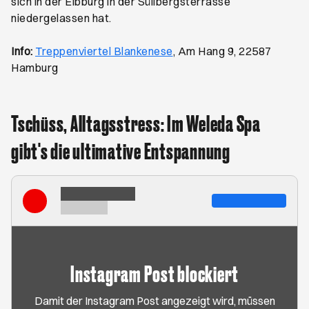
sich in der Elbburg in der Süllbergsterrasse
niedergelassen hat.
Öffnet ein neues Browser-
Info:
Treppenviertel Blankenese
, Am Hang 9, 22587
Hamburg
Tschüss, Alltagsstress: Im Weleda Spa
gibt's die ultimative Entspannung
Instagram Post blockiert
Damit der Instagram Post angezeigt wird, müssen