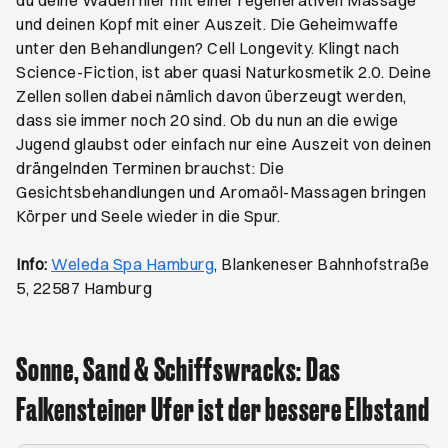
du deine Waden hier mit einer regenerativen Massage
und deinen Kopf mit einer Auszeit. Die Geheimwaffe
unter den Behandlungen? Cell Longevity. Klingt nach
Science-Fiction, ist aber quasi Naturkosmetik 2.0. Deine
Zellen sollen dabei nämlich davon überzeugt werden,
dass sie immer noch 20 sind. Ob du nun an die ewige
Jugend glaubst oder einfach nur eine Auszeit von deinen
drängelnden Terminen brauchst: Die
Gesichtsbehandlungen und Aromaöl-Massagen bringen
Körper und Seele wieder in die Spur.
Öffnet ein neues Browser-Tab
Info:
Weleda Spa Hamburg
, Blankeneser Bahnhofstraße
5, 22587 Hamburg
Sonne, Sand & Schiffswracks: Das
Falkensteiner Ufer ist der bessere Elbstand