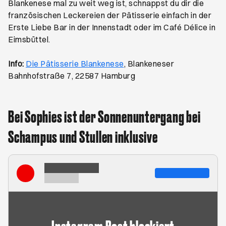
Blankenese mal zu weit weg ist, schnappst du dir die
französischen Leckereien der Pâtisserie einfach in der
Erste Liebe Bar in der Innenstadt oder im Café Délice in
Eimsbüttel.
Öffnet ein neues Browser-
Info:
Die Pâtisserie Blankenese
, Blankeneser
Bahnhofstraße 7, 22587 Hamburg
Bei Sophies ist der Sonnenuntergang bei
Schampus und Stullen inklusive
Instagram Post blockiert