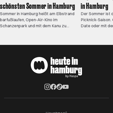
schönsten Sommer in Hamburg
in Hamburg
Sommer in Hamburg heißt am Elbstrand
Der Sommer ist d
barfußlaufen, Open-Air-Kino im
Picknick-Saison.
Schanzenpark und mit dem Kanu zu
Date oder mit de
geheimen Villen gleiten. Ob Rooftop-Drinks
passende Wiesen
in Ottensen, ein Picknick unter
in Hamburg genug
Apfelbäumen oder der Sternenhimmel
findest du hier. A
beim Elbecamp – hier findest du besondere
schnapp dir dein
Erlebnisse für warme Tage.
dein Picknick in 
Öffnet ein neues Browser-Tab
Öffnet ein neues Browser-Tab
Öffnet ein neues Browser-Tab
Öffnet ein neues Browser-Ta