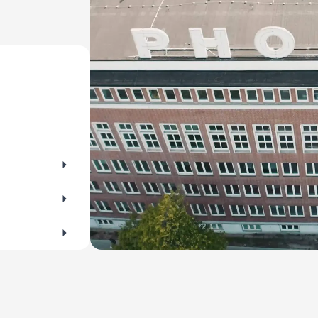
er Flohmärkte für Altes und Gebrauchtes im
es lieber kl
beim Trödeln!
darf ein gut
für Maki, Sa