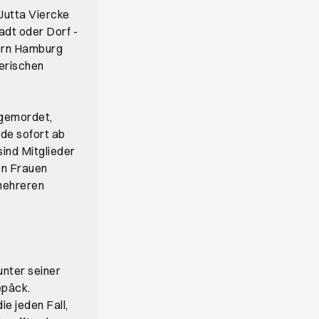
Jutta Viercke
adt oder Dorf -
tern Hamburg
derischen
d gemordet,
nde sofort ab
sind Mitglieder
on Frauen
 mehreren
unter seiner
epäck.
e jeden Fall,