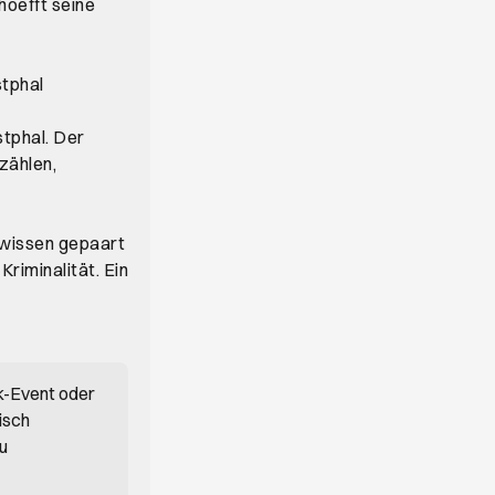
hoefft seine
tphal
stphal. Der
zählen,
rwissen gepaart
riminalität. Ein
k-Event oder
isch
du