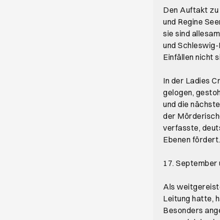
Den Auftakt zu
und Regine Seem
sie sind alles
und Schleswig-H
Einfällen nicht
In der Ladies C
gelogen, gestohl
und die nächste
der Mörderische
verfasste, deut
Ebenen fördert
17. September 
Als weitgereist
Leitung hatte, 
Besonders anget