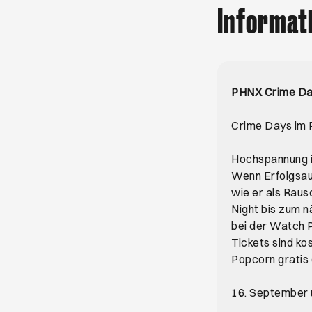
Informat
PHNX Crime D
Crime Days im 
Hochspannung i
Wenn Erfolgsaut
wie er als Raus
Night bis zum 
bei der Watch P
Tickets sind ko
Popcorn gratis 
16. September 