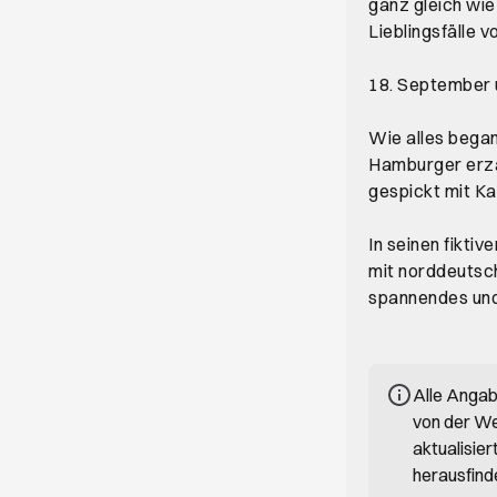
ganz gleich wie
Lieblingsfälle 
18. September 
Wie alles began
Hamburger erzä
gespickt mit Ka
In seinen fikti
mit norddeutsch
spannendes und
Alle Anga
von der We
aktualisie
herausfind