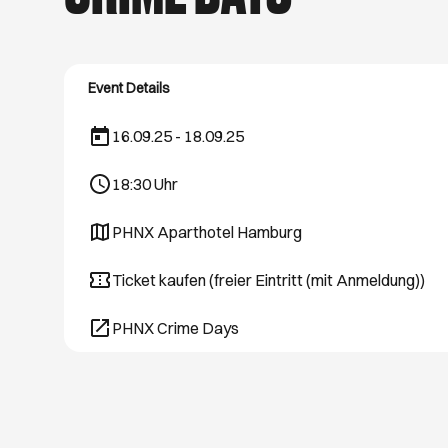
schönsten Hamburg
August. Viel Spaß 
Event Details
16.09.25 - 18.09.25
18:30
Uhr
PHNX Aparthotel Hamburg
Öffnet ein neues Browser-Tab
Ticket kaufen (freier Eintritt (mit Anmeldung))
Öffnet ein neues Browser-Tab
PHNX Crime Days
Öffnet ein neues Browser-Tab