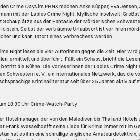
 den Crime Days im PHNX machen Anke Küpper, Eva Jensen, 
ann mit der Ladies Crime Night. Idyllische Inselwelt, Großst
amt Schauplätze aus der Fantasie der Mörderischen Schwes
olstein. Selbst der verträumte Urlaubsort ist vor ihren mör
 sicher und kann Tatort eines Verbrechens werden.
rime Night lesen die vier Autorinnen gegen die Zeit. Hier wir
en, ermittelt und überführt. Fällt ein Schuss, bricht die Lese
 betritt die Bühne. Die Vorleserinnen der Ladies Crime Night 
n Schwestern e. V., ein internationales Netzwerk, das die v
schsprachige Kriminalliteratur seit über 25 Jahren aktiv auf
.
um 18:30 Uhr Crime-Watch-Party
er Hotelmanager, der von den Malediven bis Thailand Hotels 
hat Frank Wesselhoefft seine Liebe für Krimis immer mit im G
an hat es ihm eine schrullige englische Amateurdetektivin, di