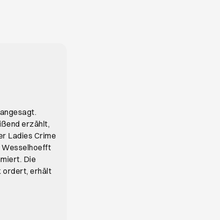
 angesagt.
ißend erzählt,
der Ladies Crime
k Wesselhoefft
miert. Die
 ordert, erhält