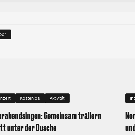
oor
nzert
Kostenlos
Aktivität
In
erabendsingen: Gemeinsam trällern
Nor
tt unter der Dusche
un