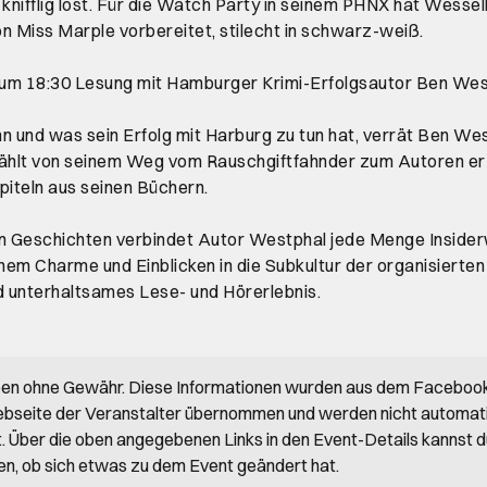
 knifflig löst. Für die Watch Party in seinem PHNX hat Wessel
von Miss Marple vorbereitet, stilecht in schwarz-weiß.
um 18:30 Lesung mit Hamburger Krimi-Erfolgsautor Ben Wes
n und was sein Erfolg mit Harburg zu tun hat, verrät Ben We
hlt von seinem Weg vom Rauschgiftfahnder zum Autoren er
piteln aus seinen Büchern.
ven Geschichten verbindet Autor Westphal jede Menge Inside
em Charme und Einblicken in die Subkultur der organisierten K
 unterhaltsames Lese- und Hörerlebnis.
ben ohne Gewähr. Diese Informationen wurden aus dem Faceboo
bseite der Veranstalter übernommen und werden nicht automat
rt. Über die oben angegebenen Links in den Event-Details kannst 
en, ob sich etwas zu dem Event geändert hat.