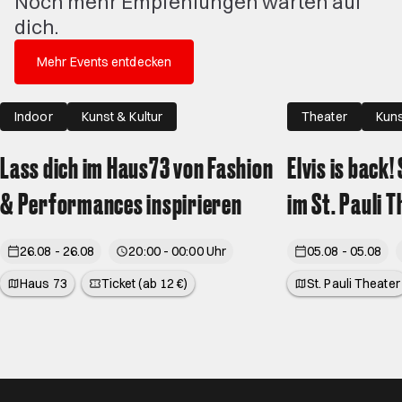
Noch mehr Empfehlungen warten auf
dich.
Mehr Events entdecken
Indoor
Kunst & Kultur
Theater
Kuns
Lass dich im Haus73 von Fashion
Elvis is back!
& Performances inspirieren
im St. Pauli 
26.08 - 26.08
20:00 - 00:00 Uhr
05.08 - 05.08
Haus 73
Ticket (ab 12 €)
St. Pauli Theater