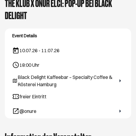
THE KLUB X ONUR ELCI: POP-UP BEI BLACK
DELIGHT
Event Details
10.07.26 - 11.07.26
18:00
Uhr
Black Delight Kaffeebar – Specialty Coffee &
Öffnet ein neues Browser-Tab
Rösterei Hamburg
freier Eintritt
@onure
Öffnet ein neues Browser-Tab