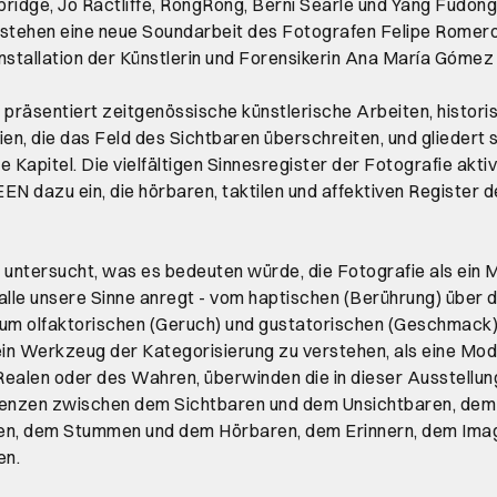
idge, Jo Ractliffe, RongRong, Berni Searle und Yang Fudong
tstehen eine neue Soundarbeit des Fotografen Felipe Romero
nstallation der Künstlerin und Forensikerin Ana María Gómez
 präsentiert zeitgenössische künstlerische Arbeiten, histor
en, die das Feld des Sichtbaren überschreiten, und gliedert si
 Kapitel. Die vielfältigen Sinnesregister der Fotografie aktiv
 dazu ein, die hörbaren, taktilen und affektiven Register d
 untersucht, was es bedeuten würde, die Fotografie als ein
alle unsere Sinne anregt - vom haptischen (Berührung) über 
 zum olfaktorischen (Geruch) und gustatorischen (Geschmack)
ein Werkzeug der Kategorisierung zu verstehen, als eine Moda
ealen oder des Wahren, überwinden die in dieser Ausstellu
renzen zwischen dem Sichtbaren und dem Unsichtbaren, dem 
en, dem Stummen und dem Hörbaren, dem Erinnern, dem Imag
en.