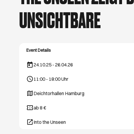
hast Lust, raus zu g
Spaziergänge. Wir ve
UNSICHTBARE
Event Details
24.10.25 - 26.04.26
11:00
-
18:00
Uhr
Deichtorhallen Hamburg
Öffnet ein neues Browser-Tab
ab 8 €
Into the Unseen
Öffnet ein neues Browser-Tab