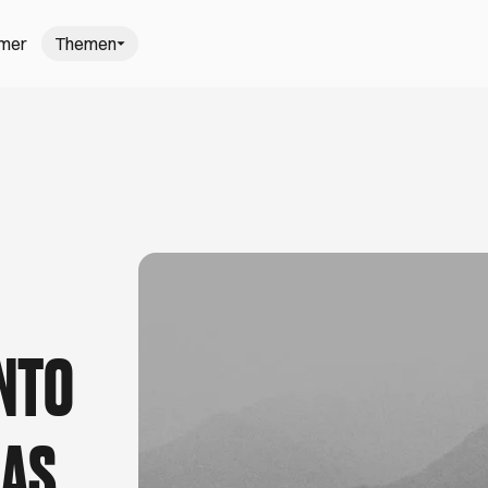
mmer
Themen
gehen in H
: Hamburgs schönste Wochenmärkte
Trödel-T
, saisonal und frisch einkaufen? Kein Problem,
Mach dich
nter freiem Himmel auf Hamburgs schönsten
schönsten
nt. Viel Spaß beim Kaufen, Kochen und
August. V
r den schönsten Sommer in Hamburg
5 Gastro-N
ißt am Elbstrand barfußlaufen, Open-Air-Kino
Du liebst 
INTO
it dem Kanu zu geheimen Villen gleiten. Ob
Dann bist d
ensen, ein Picknick unter Apfelbäumen oder der
Cafés und B
lbecamp – hier findest du besondere
Aufmerksam
Ausstellunge
Tage.
DAS
azieren gehen in Hamburg
darfst
rahlen sind draußen, es wird wärmer und du
Theresa (27) 