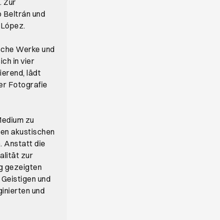
. Zur
 Beltrán und
 López.
ische Werke und
ch in vier
ierend, lädt
er Fotografie
 Medium zu
den akustischen
. Anstatt die
lität zur
ng gezeigten
Geistigen und
inierten und