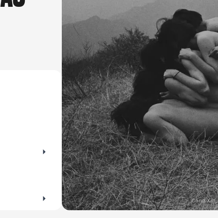
ehen? Die perfekte Gelegenheit für ausgiebige
zwischen Mu
rraten dir die schönsten Orte zum Spazieren
sie heute lieb
zur Kunst nie
Ausstellunge
kleinen Entde
wärst.
Cang Xin.