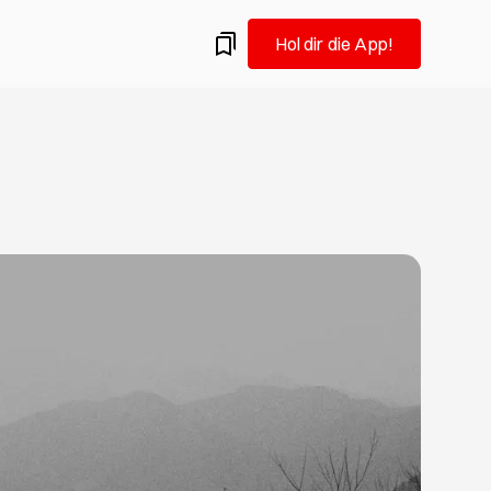
Hol dir die App!
amburg.
ermine: Flohmärkte in Hamburg im August
 auf Vintage-Schatzsuche: Wir empfehlen dir die
 Hamburger Flohmärkte für Altes und Gebrauchtes im
iel Spaß beim Trödeln!
eueröffnungen, die du im August testen solltest
Hamburgs Gastro-Szene und probierst gern Neues aus?
u hier goldrichtig! Wir verraten dir, welche Restaurants,
ars in Hamburg frisch eröffnet haben und deine
keit verdienen.
n in Hamburg: Was du im August nicht verpassen
ist Redakteurin, ehemalige Kunststudentin und fühlt sich