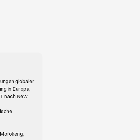
ungen globaler
ng in Europa,
T nach New
rische
 Mofokeng,