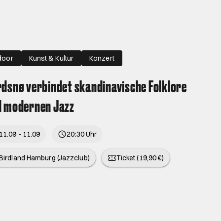
door
Kunst & Kultur
Konzert
dsnø verbindet skandinavische Folklore
d modernen Jazz
11.09 - 11.09
20:30 Uhr
Birdland Hamburg (Jazzclub)
Ticket (19,90 €)