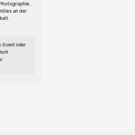
 Photographie,
nities an der
kelt.
k-Event oder
isch
du